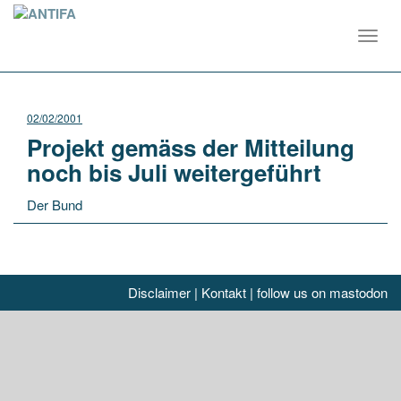
Toggl
navig
02/02/2001
Projekt gemäss der Mitteilung
noch bis Juli weitergeführt
Der Bund
Disclaimer
|
Kontakt
|
follow us on mastodon