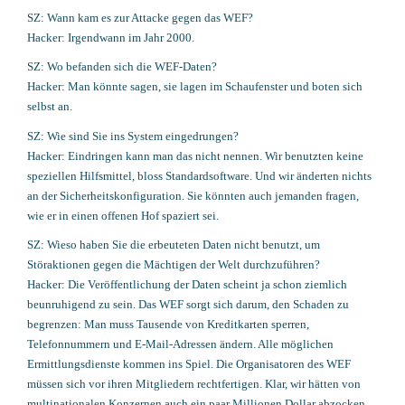
SZ: Wann kam es zur Attacke gegen das WEF?
Hacker: Irgendwann im Jahr 2000.
SZ: Wo befanden sich die WEF-Daten?
Hacker: Man könnte sagen, sie lagen im Schaufenster und boten sich
selbst an.
SZ: Wie sind Sie ins System eingedrungen?
Hacker: Eindringen kann man das nicht nennen. Wir benutzten keine
speziellen Hilfsmittel, bloss Standardsoftware. Und wir änderten nichts
an der Sicherheitskonfiguration. Sie könnten auch jemanden fragen,
wie er in einen offenen Hof spaziert sei.
SZ: Wieso haben Sie die erbeuteten Daten nicht benutzt, um
Störaktionen gegen die Mächtigen der Welt durchzuführen?
Hacker: Die Veröffentlichung der Daten scheint ja schon ziemlich
beunruhigend zu sein. Das WEF sorgt sich darum, den Schaden zu
begrenzen: Man muss Tausende von Kreditkarten sperren,
Telefonnummern und E-Mail-Adressen ändern. Alle möglichen
Ermittlungsdienste kommen ins Spiel. Die Organisatoren des WEF
müssen sich vor ihren Mitgliedern rechtfertigen. Klar, wir hätten von
multinationalen Konzernen auch ein paar Millionen Dollar abzocken