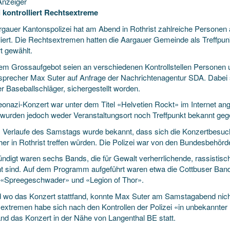
nzeiger
i kontrolliert Rechtsextreme
rgauer Kantonspolizei hat am Abend in Rothrist zahlreiche Persone
lliert. Die Rechtsextremen hatten die Aargauer Gemeinde als Treffpun
rt
gewählt.
nem Grossaufgebot seien an verschiedenen Kontrollstellen Personen 
isprecher Max Suter auf Anfrage der Nachrichtenagentur SDA. Dabei
r Baseballschläger, sichergestellt worden.
onazi-Konzert war unter dem Titel «Helvetien Rockt» im Internet ang
, wurden jedoch weder Veranstaltungsort noch Treffpunkt bekannt ge
m Verlaufe des Samstags wurde bekannt, dass sich die Konzertbesuc
er in Rothrist treffen würden. Die Polizei war von den Bundesbehörd
ndigt waren sechs Bands, die für Gewalt verherrlichende, rassistisch
t sind. Auf dem Programm aufgeführt waren etwa die Cottbuser Band «
«Spreegeschwader» und «Legion of Thor».
 wo das Konzert stattfand, konnte Max Suter am Samstagabend nich
extremen habe sich nach den Kontrollen der Polizei «in unbekannter 
and das Konzert in der Nähe von Langenthal BE statt.