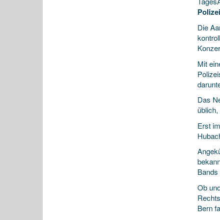
TagesA
Polize
Die Aa
kontro
Konze
Mit ei
Polize
darunte
Das Ne
üblich
Erst i
Hubach
Angekü
bekann
Bands 
Ob und
Rechts
Bern f