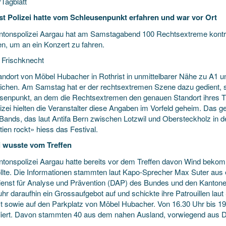
rTagblatt
st Polizei hatte vom Schleusenpunkt erfahren und war vor Ort
ntonspolizei Aargau hat am Samstagabend 100 Rechtsextreme kontrolli
en, um an ein Konzert zu fahren.
 Frischknecht
andort von Möbel Hubacher in Rothrist in unmittelbarer Nähe zu A1 u
eichen. Am Samstag hat er der rechtsextremen Szene dazu gedient, 
senpunkt, an dem die Rechtsextremen den genauen Standort ihres Tre
izei hielten die Veranstalter diese Angaben im Vorfeld geheim. Das ge
Bands, das laut Antifa Bern zwischen Lotzwil und Obersteckholz in d
ien rockt» hiess das Festival.
i wusste vom Treffen
ntonspolizei Aargau hatte bereits vor dem Treffen davon Wind beko
ollte. Die Informationen stammten laut Kapo-Sprecher Max Suter aus 
enst für Analyse und Prävention (DAP) des Bundes und den Kantonen
uhr daraufhin ein Grossaufgebot auf und schickte ihre Patrouillen la
st sowie auf den Parkplatz von Möbel Hubacher. Von 16.30 Uhr bis 
lliert. Davon stammten 40 aus dem nahen Ausland, vorwiegend aus 