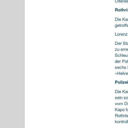
Oltene
Rothri
Die Ka
getroff
Lorenz
Der St
zu err
Schleu
der Pol
sechs 
«Helvet
Polize
Die Ka
sein s
vom Di
Kapo f
Rothri
kontro