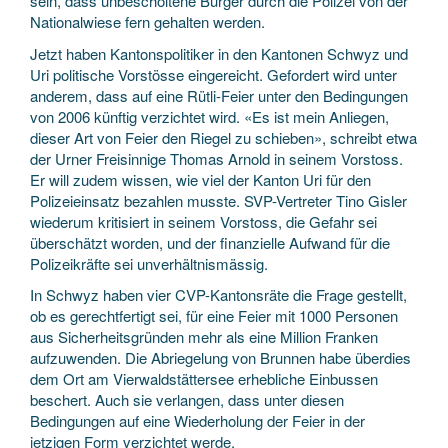
sein, dass unbescholtene Bürger durch die Polizei von der
Nationalwiese fern gehalten werden.
Jetzt haben Kantonspolitiker in den Kantonen Schwyz und
Uri politische Vorstösse eingereicht. Gefordert wird unter
anderem, dass auf eine Rütli-Feier unter den Bedingungen
von 2006 künftig verzichtet wird. «Es ist mein Anliegen,
dieser Art von Feier den Riegel zu schieben», schreibt etwa
der Urner Freisinnige Thomas Arnold in seinem Vorstoss.
Er will zudem wissen, wie viel der Kanton Uri für den
Polizeieinsatz bezahlen musste. SVP-Vertreter Tino Gisler
wiederum kritisiert in seinem Vorstoss, die Gefahr sei
überschätzt worden, und der finanzielle Aufwand für die
Polizeikräfte sei unverhältnismässig.
In Schwyz haben vier CVP-Kantonsräte die Frage gestellt,
ob es gerechtfertigt sei, für eine Feier mit 1000 Personen
aus Sicherheitsgründen mehr als eine Million Franken
aufzuwenden. Die Abriegelung von Brunnen habe überdies
dem Ort am Vierwaldstättersee erhebliche Einbussen
beschert. Auch sie verlangen, dass unter diesen
Bedingungen auf eine Wiederholung der Feier in der
jetzigen Form verzichtet werde.