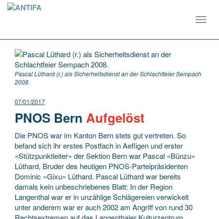
Toggl
navig
Pascal Lüthard (r.) als Sicherheitsdienst an der Schlachtfeier Sempach
2008.
07/01/2017
PNOS Bern
Aufgelöst
Die PNOS war im Kanton Bern stets gut vertreten. So
befand sich ihr erstes Postfach in Aefligen und erster
«Stützpunktleiter» der Sektion Bern war Pascal «Bünzu»
Lüthard, Bruder des heutigen PNOS-Parteipräsidenten
Dominic «Gixu» Lüthard. Pascal Lüthard war bereits
damals kein unbeschriebenes Blatt: In der Region
Langenthal war er in unzählige Schlägereien verwickelt
unter anderem war er auch 2002 am Angriff von rund 30
Rechtsextremen auf das Langenthaler Kulturzentrum