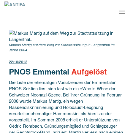
Toggl
navig
Markus Martig auf dem Weg zur Stadtratssitzung in Langenthal im
Jahre 2004…
22/10/2013
PNOS Emmental
Aufgelöst
Die Liste der ehemaligen Vorsitzenden der Emmentaler
PNOS-Sektion liest sich fast wie ein «Who is Who» der
Schweizer Neonazi-Szene. Bei ihrer Gründung im Februar
2008 wurde Markus Martig, ein wegen
Rassendiskriminierung und Holocaust-Leugnung
verurteilter ehemaliger Hammerskin, als Vorsitzender
vorgestellt. Im Sommer 2008 erhielt er Unterstützung von
Cédric Rohrbach, Gründungsmitglied und Schlagzeuger
der Rechtsrock-Band Indiziert. Martig verliess nach einigen