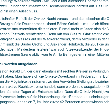
 Zeitung: Wäckerschwend · Mit Cedric und Alexander Rohrbach trete
zwei Gründer der umstrittenen Rechtsrockband Indiziert auf. Das OK 
g hin einen Ausschluss.
eifelhafter Ruf eilt der Onkelz-Nacht voraus – und das, obschon die 
ezug auf die Deutschrockkultband Böhse Onkelz nimmt, sich öffent
extremismusvorwürfen distanzieren. Einmal mehr müssen sich die V
tischen Festivals rechtfertigen. Denn mit Von Glas zu Glaz steht di
eitägigen Anlasses auf der Wäckerschwend, deren Mitglieder in der 
nnt sind: die Brüder Cedric und Alexander Rohrbach, die 2001 die um
det haben. Mindestens letzterer war auch Vizevorsitzender der Pnos
htsextremen Szene aktiv, warnte Antifa Bern gestern in einer Mitteilu
ve» werden ausgeladen
ator Ronald Url, der darin ebenfalls mit rechten Kreisen in Verbindun
t haben. Man habe sich die Onkelz-Coverband im Proberaum in Bur
un die Möglichkeit einräumen, zu den Vorwürfen Stellung zu beziehen
ch um aktive Rechtsextreme handelt, dann werden sie ausgeladen.» 
 den nächsten Tagen ein Entscheid fallen. Dass die Onkelz-Nacht jewei
 Er verweist indes auf die Hausordnung, die «Personen mit eindeutig
gangenen Jahr seien 7, im Jahr zuvor 42 Personen weggewiesen od