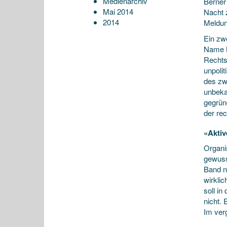
Medienarchiv
Berner
Mai 2014
Nacht 
2014
Meldun
Ein zw
Name B
Rechts
unpoli
des zw
unbeka
gegrün
der rec
«Akti
Organis
gewuss
Band n
wirkli
soll in
nicht.
Im ver