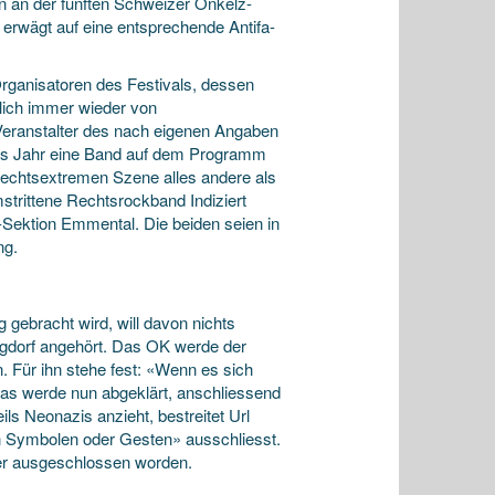
n an der fünften Schweizer Onkelz-
erwägt auf eine entsprechende Antifa-
Organisatoren des Festivals, dessen
lich immer wieder von
eranstalter des nach eigenen Angaben
eses Jahr eine Band auf dem Programm
rechtsextremen Szene alles andere als
strittene Rechtsrockband Indiziert
-Sektion Emmental. Die beiden seien in
ng.
g gebracht wird, will davon nichts
gdorf angehört. Das OK werde der
. Für ihn stehe fest: «Wenn es sich
Das werde nun abgeklärt, anschliessend
ls Neonazis anzieht, bestreitet Url
en Symbolen oder Gesten» ausschliesst.
er ausgeschlossen worden.