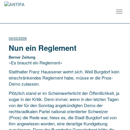
Toggl
navig
04/03/2009
Nun ein Reglement
Berner Zeitung
«Es braucht ein Reglement»
Statthalter Franz Haussener wehrt sich. Weil Burgdorf kein
einschränkendes Reglement habe, müsse er die Pnos-
Demo zulassen.
Plötzlich stand er im Scheinwerferlicht der Öffentlichkeit, ja
sogar in der Kritik. Denn immer, wenn in den letzten Tagen
von der für den Sonntag angekündigten Demo der
rechtsradikalen Partei national orientierter Schweizer
(Pnos) die Rede war, hiess es, die Stadt Burgdorf sei von
ihm angewiesen worden, eine derartige Kundgebung
zuzulassen. Denn der Burgdorfer Gemeinderat hätte die