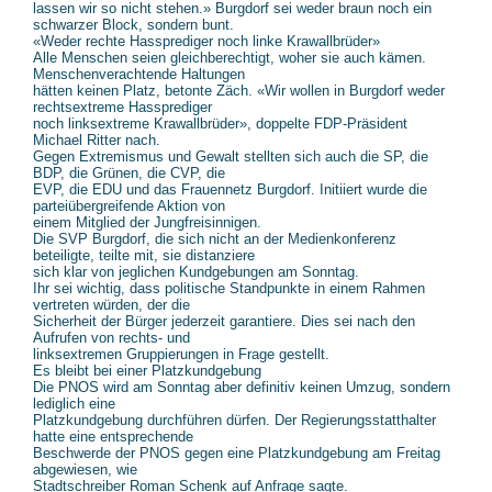
lassen wir so nicht stehen.» Burgdorf sei weder braun noch ein
schwarzer Block, sondern bunt.
«Weder rechte Hassprediger noch linke Krawallbrüder»
Alle Menschen seien gleichberechtigt, woher sie auch kämen.
Menschenverachtende Haltungen
hätten keinen Platz, betonte Zäch. «Wir wollen in Burgdorf weder
rechtsextreme Hassprediger
noch linksextreme Krawallbrüder», doppelte FDP-Präsident
Michael Ritter nach.
Gegen Extremismus und Gewalt stellten sich auch die SP, die
BDP, die Grünen, die CVP, die
EVP, die EDU und das Frauennetz Burgdorf. Initiiert wurde die
parteiübergreifende Aktion von
einem Mitglied der Jungfreisinnigen.
Die SVP Burgdorf, die sich nicht an der Medienkonferenz
beteiligte, teilte mit, sie distanziere
sich klar von jeglichen Kundgebungen am Sonntag.
Ihr sei wichtig, dass politische Standpunkte in einem Rahmen
vertreten würden, der die
Sicherheit der Bürger jederzeit garantiere. Dies sei nach den
Aufrufen von rechts- und
linksextremen Gruppierungen in Frage gestellt.
Es bleibt bei einer Platzkundgebung
Die PNOS wird am Sonntag aber definitiv keinen Umzug, sondern
lediglich eine
Platzkundgebung durchführen dürfen. Der Regierungsstatthalter
hatte eine entsprechende
Beschwerde der PNOS gegen eine Platzkundgebung am Freitag
abgewiesen, wie
Stadtschreiber Roman Schenk auf Anfrage sagte.