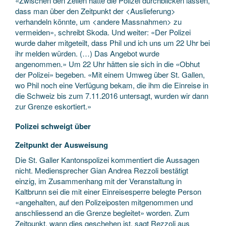
«Zwischen den Zeilen hatte die Polizei durchblicken lassen,
dass man über den Zeitpunkt der <Auslieferung>
verhandeln könnte, um <andere Massnahmen> zu
vermeiden», schreibt Skoda. Und weiter: «Der Polizei
wurde daher mitgeteilt, dass Phil und ich uns um 22 Uhr bei
ihr melden würden. (…) Das Angebot wurde
angenommen.» Um 22 Uhr hätten sie sich in die «Obhut
der Polizei» begeben. «Mit einem Umweg über St. Gallen,
wo Phil noch eine Verfügung bekam, die ihm die Einreise in
die Schweiz bis zum 7.11.2016 untersagt, wurden wir dann
zur Grenze eskortiert.»
Polizei schweigt über
Zeitpunkt der Ausweisung
Die St. Galler Kantonspolizei kommentiert die Aussagen
nicht. Mediensprecher Gian Andrea Rezzoli bestätigt
einzig, im Zusammenhang mit der Veranstaltung in
Kaltbrunn sei die mit einer Einreisesperre belegte Person
«angehalten, auf den Polizeiposten mitgenommen und
anschliessend an die Grenze begleitet» worden. Zum
Zeitpunkt, wann dies geschehen ist, sagt Rezzoli aus