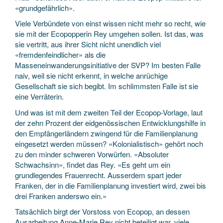
«grundgefährlich».
Viele Verbündete von einst wissen nicht mehr so recht, wie
sie mit der Ecopopperin Rey umgehen sollen. Ist das, was
sie vertritt, aus ihrer Sicht nicht unendlich viel
«fremdenfeindlicher» als die
Masseneinwanderungsinitiative der SVP? Im besten Falle
naiv, weil sie nicht erkennt, in welche anrüchige
Gesellschaft sie sich begibt. Im schlimmsten Falle ist sie
eine Verräterin.
Und was ist mit dem zweiten Teil der Ecopop-Vorlage, laut
der zehn Prozent der eidgenössischen Entwicklungshilfe in
den Empfängerländern zwingend für die Familienplanung
eingesetzt werden müssen? «Kolonialistisch» gehört noch
zu den minder schweren Vorwürfen. «Absoluter
Schwachsinn», findet das Rey. «Es geht um ein
grundlegendes Frauenrecht. Ausserdem spart jeder
Franken, der in die Familienplanung investiert wird, zwei bis
drei Franken anderswo ein.»
Tatsächlich birgt der Vorstoss von Ecopop, an dessen
Ausarbeitung Anne-Marie Rey nicht beteiligt war, viele