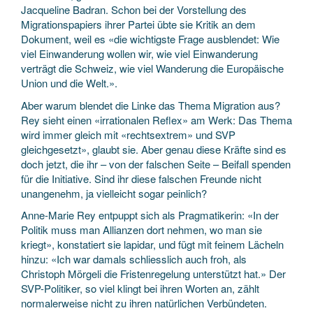
Jacqueline Badran. Schon bei der Vorstellung des
Migrationspapiers ihrer Partei übte sie Kritik an dem
Dokument, weil es «die wichtigste Frage ausblendet: Wie
viel Einwanderung wollen wir, wie viel Einwanderung
verträgt die Schweiz, wie viel Wanderung die Europäische
Union und die Welt.».
Aber warum blendet die Linke das Thema Migration aus?
Rey sieht einen «irrationalen Reflex» am Werk: Das Thema
wird immer gleich mit «rechtsextrem» und SVP
gleichgesetzt», glaubt sie. Aber genau diese Kräfte sind es
doch jetzt, die ihr – von der falschen Seite – Beifall spenden
für die Initiative. Sind ihr diese falschen Freunde nicht
unangenehm, ja vielleicht sogar peinlich?
Anne-Marie Rey entpuppt sich als Pragmatikerin: «In der
Politik muss man Allianzen dort nehmen, wo man sie
kriegt», konstatiert sie lapidar, und fügt mit feinem Lächeln
hinzu: «Ich war damals schliesslich auch froh, als
Christoph Mörgeli die Fristenregelung unterstützt hat.» Der
SVP-Politiker, so viel klingt bei ihren Worten an, zählt
normalerweise nicht zu ihren natürlichen Verbündeten.