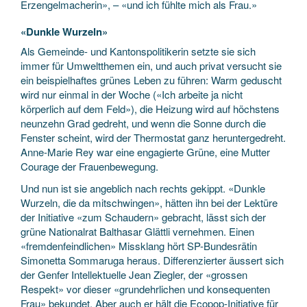
Erzengelmacherin», – «und ich fühlte mich als Frau.»
«Dunkle Wurzeln»
Als Gemeinde- und Kantonspolitikerin setzte sie sich
immer für Umweltthemen ein, und auch privat versucht sie
ein beispielhaftes grünes Leben zu führen: Warm geduscht
wird nur einmal in der Woche («Ich arbeite ja nicht
körperlich auf dem Feld»), die Heizung wird auf höchstens
neunzehn Grad gedreht, und wenn die Sonne durch die
Fenster scheint, wird der Thermostat ganz heruntergedreht.
Anne-Marie Rey war eine engagierte Grüne, eine Mutter
Courage der Frauenbewegung.
Und nun ist sie angeblich nach rechts gekippt. «Dunkle
Wurzeln, die da mitschwingen», hätten ihn bei der Lektüre
der Initiative «zum Schaudern» gebracht, lässt sich der
grüne Nationalrat Balthasar Glättli vernehmen. Einen
«fremdenfeindlichen» Missklang hört SP-Bundesrätin
Simonetta Sommaruga heraus. Differenzierter äussert sich
der Genfer Intellektuelle Jean Ziegler, der «grossen
Respekt» vor dieser «grundehrlichen und konsequenten
Frau» bekundet. Aber auch er hält die Ecopop-Initiative für