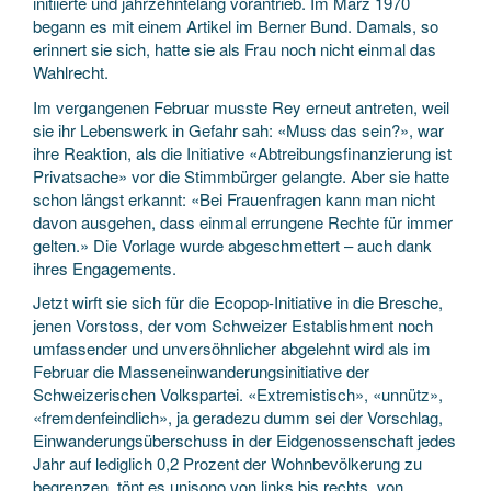
initiierte und jahrzehntelang vorantrieb. Im März 1970
begann es mit einem Artikel im Berner Bund. Damals, so
erinnert sie sich, hatte sie als Frau noch nicht einmal das
Wahlrecht.
Im vergangenen Februar musste Rey erneut antreten, weil
sie ihr Lebenswerk in Gefahr sah: «Muss das sein?», war
ihre Reaktion, als die Initiative «Abtreibungsfinanzierung ist
Privatsache» vor die Stimmbürger gelangte. Aber sie hatte
schon längst erkannt: «Bei Frauenfragen kann man nicht
davon ausgehen, dass einmal errungene Rechte für immer
gelten.» Die Vorlage wurde abgeschmettert – auch dank
ihres Engagements.
Jetzt wirft sie sich für die Ecopop-Initiative in die Bresche,
jenen Vorstoss, der vom Schweizer Establishment noch
umfassender und unversöhnlicher abgelehnt wird als im
Februar die Masseneinwanderungsinitiative der
Schweizerischen Volkspartei. «Extremistisch», «unnütz»,
«fremdenfeindlich», ja geradezu dumm sei der Vorschlag,
Einwanderungsüberschuss in der Eidgenossenschaft jedes
Jahr auf lediglich 0,2 Prozent der Wohnbevölkerung zu
begrenzen, tönt es unisono von links bis rechts, von