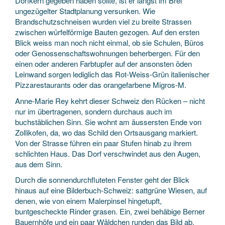
Dorfkern gegeben haben sollte, ist er längst im Brei
ungezügelter Stadtplanung versunken. Wie
Brandschutzschneisen wurden viel zu breite Strassen
zwischen würfelförmige Bauten gezogen. Auf den ersten
Blick weiss man noch nicht einmal, ob sie Schulen, Büros
oder Genossenschaftswohnungen beherbergen. Für den
einen oder anderen Farbtupfer auf der ansonsten öden
Leinwand sorgen lediglich das Rot-Weiss-Grün italienischer
Pizzarestaurants oder das orangefarbene Migros-M.
Anne-Marie Rey kehrt dieser Schweiz den Rücken – nicht
nur im übertragenen, sondern durchaus auch im
buchstäblichen Sinn. Sie wohnt am äussersten Ende von
Zollikofen, da, wo das Schild den Ortsausgang markiert.
Von der Strasse führen ein paar Stufen hinab zu ihrem
schlichten Haus. Das Dorf verschwindet aus den Augen,
aus dem Sinn.
Durch die sonnendurchfluteten Fenster geht der Blick
hinaus auf eine Bilderbuch-Schweiz: sattgrüne Wiesen, auf
denen, wie von einem Malerpinsel hingetupft,
buntgescheckte Rinder grasen. Ein, zwei behäbige Berner
Bauernhöfe und ein paar Wäldchen runden das Bild ab.