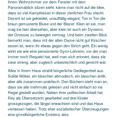
ihrem Wohnzimmer vor dem Fenster mit dem
Panoramablick sitzen sieht, käme man nicht auf die Idee,
dass so viel Kampfeslust in dieser zierlichen Frau steckt.
Dezent ist sie gekleidet, unauffällig elegant. Ton in Ton die
braun gemusterte Bluse und der Blazer. Klein ist sie, man
mag sie fast übersehen, aber klein ist auch ein Dynamo,
der Grosses zu bewegen vermag. Und beim zweiten Blick
bemerkt man, dass mit der alten Dame nicht gut Kirschen
essen ist, wenn ihr etwas gegen den Strich geht. Ein wenig
wirkt sie wie eine pensionierte Gymi-Lehrerin, vor der man
immer noch Respekt hat, weil man sich erinnert, dass sie
zwar streng, aber zugleich unbestechlich und gerecht war.
Alles in ihrem Haus strahlt bürgerliche Gediegenheit aus.
Solide Möbel, ein bisschen altmodisch, ein bisschen antik,
aber alle zusammen praktisch. Den Büchern sieht man an,
dass sie alle mehrmals gelesen und nicht einfach so ins
Regal gestellt wurden. Neben ihrer politischen Arbeit hat
Rey als Übersetzerin gearbeitet und drei Kinder
grossgezogen, die längst erwachsen sind und das Haus
verlassen haben. Trotz eher sozialistischer Überzeugungen
eine grundbürgerliche Existenz also.