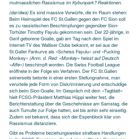
mutmasslichen Rassismus im Kybunpark? Reaktionen.
(dar/dwa)
Es sind massive Vorwürfe, die im Raum stehen:
Beim Heimspiel des FC St.Gallen gegen den FC Sion soll
es zu rassistischen Beschimpfungen gegenüber Sion-
Torhüter Timothy Fayulu gekommen sein. Der 22-jährige, in
Genf geborene Goalie, gab am Tag nach dem Spiel im
Internet-TV des Walliser Clubs bekannt, er sei aus der
St.Galler Fankurve als «Scheiss Fayulu» und «Fucking
Monkey»
(Anm. d. Red: «Monkey» heisst auf Deutsch
«Affe»)
beschimpft worden. Die Swiss Football League
eröffnete in der Folge ein Verfahren. Der FC St.Gallen
seinerseits betonte in einer ersten Stellungnahme, man
verurteile jede Form von Diskriminierung und entschuldige
sich beim Sion-Goalie. Im Gespräch mit dem «Tagblatt»
hielt FCSG-Präsident Matthias Hüppi weiter fest, die
Berichterstattung über die Geschehnisse am Samstag, die
auch Tumulte zur Folge hatten, sei bis anhin sehr einseitig.
Zudem sei bekannt, dass sich der Espenblock klar von
Rassismus distanziere.
Gibt es Probleme beziehungsweise strafbare Handlungen