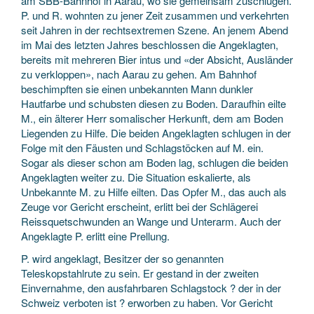
am SBB-Bahnhof in Aarau, wo sie gemeinsam zuschlugen.
P. und R. wohnten zu jener Zeit zusammen und verkehrten
seit Jahren in der rechtsextremen Szene. An jenem Abend
im Mai des letzten Jahres beschlossen die Angeklagten,
bereits mit mehreren Bier intus und «der Absicht, Ausländer
zu verkloppen», nach Aarau zu gehen. Am Bahnhof
beschimpften sie einen unbekannten Mann dunkler
Hautfarbe und schubsten diesen zu Boden. Daraufhin eilte
M., ein älterer Herr somalischer Herkunft, dem am Boden
Liegenden zu Hilfe. Die beiden Angeklagten schlugen in der
Folge mit den Fäusten und Schlagstöcken auf M. ein.
Sogar als dieser schon am Boden lag, schlugen die beiden
Angeklagten weiter zu. Die Situation eskalierte, als
Unbekannte M. zu Hilfe eilten. Das Opfer M., das auch als
Zeuge vor Gericht erscheint, erlitt bei der Schlägerei
Reissquetschwunden an Wange und Unterarm. Auch der
Angeklagte P. erlitt eine Prellung.
P. wird angeklagt, Besitzer der so genannten
Teleskopstahlrute zu sein. Er gestand in der zweiten
Einvernahme, den ausfahrbaren Schlagstock ? der in der
Schweiz verboten ist ? erworben zu haben. Vor Gericht