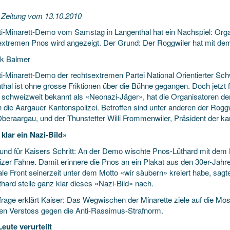
 Zeitung vom 13.10.2010
ti-Minarett-Demo vom Samstag in Langenthal hat ein Nachspiel: Orga
extremen Pnos wird angezeigt. Der Grund: Der Roggwiler hat mit de
k Balmer
ti-Minarett-Demo der rechtsextremen Partei National Orientierter S
hal ist ohne grosse Friktionen über die Bühne gegangen. Doch jetzt fo
, schweizweit bekannt als «Neonazi-Jäger», hat die Organisatoren de
n die Aargauer Kantonspolizei. Betroffen sind unter anderen der Rogg
beraargau, und der Thunstetter Willi Frommenwiler, Präsident der ka
klar ein Nazi-Bild»
und für Kaisers Schritt: An der Demo wischte Pnos-Lüthard mit dem 
zer Fahne. Damit erinnere die Pnos an ein Plakat aus den 30er-Jahren
le Front seinerzeit unter dem Motto «wir säubern» kreiert habe, sagt
hard stelle ganz klar dieses «Nazi-Bild» nach.
frage erklärt Kaiser: Das Wegwischen der Minarette ziele auf die M
en Verstoss gegen die Anti-Rassimus-Strafnorm.
eute verurteilt