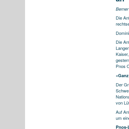
Berner
Die An
rechts
Domini
Die An
Langent
Kaiser
gester
Pnos O
«Ganz 
Der Gr
Schwei
Nationa
von Lüt
Auf An
um ein
Pnos-L