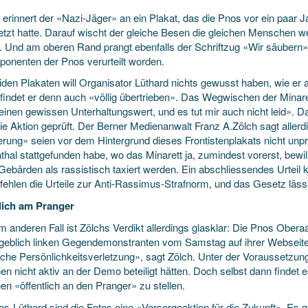
erinnert der «Nazi-Jäger» an ein Plakat, das die Pnos vor ein paar 
etzt hatte. Darauf wischt der gleiche Besen die gleichen Menschen w
. Und am oberen Rand prangt ebenfalls der Schriftzug «Wir säubern». 
xponenten der Pnos verurteilt worden.
iden Plakaten will Organisator Lüthard nichts gewusst haben, wie er 
 findet er denn auch «völlig übertrieben». Das Wegwischen der Minare
einen gewissen Unterhaltungswert, und es tut mir auch nicht leid». D
ie Aktion geprüft. Der Berner Medienanwalt Franz A.Zölch sagt allerd
rung» seien vor dem Hintergrund dieses Frontistenplakats nicht unpr
hal stattgefunden habe, wo das Minarett ja, zumindest vorerst, bewil
Gebärden als rassistisch taxiert werden. Ein abschliessendes Urteil 
fehlen die Urteile zur Anti-Rassimus-Strafnorm, und das Gesetz lässt
lich am Pranger
m anderen Fall ist Zölchs Verdikt allerdings glasklar: Die Pnos Ober
geblich linken Gegendemonstranten vom Samstag auf ihrer Webseite 
sche Persönlichkeitsverletzung», sagt Zölch. Unter der Voraussetzung 
n nicht aktiv an der Demo beteiligt hätten. Doch selbst dann findet e
n «öffentlich an den Pranger» zu stellen.
os-Lüthard sind die Fotos eine «Vorsorgeaktion für die Zukunft». Es