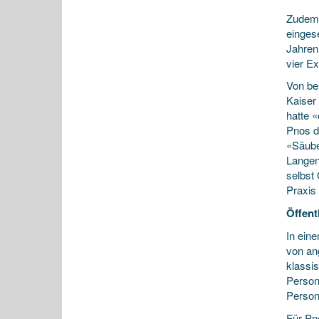
Zudem 
einges
Jahren
vier E
Von be
Kaiser
hatte «
Pnos d
«Säube
Langent
selbst 
Praxis 
Öffent
In eine
von an
klassi
Persone
Persone
Für Pn