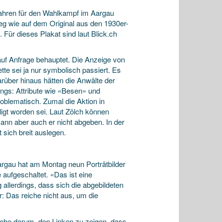
Jahren für den Wahlkampf im Aargau
eg wie auf dem Original aus den 1930er-
Für dieses Plakat sind laut Blick.ch
auf Anfrage behauptet. Die Anzeige von
tte sei ja nur symbolisch passiert. Es
arüber hinaus hätten die Anwälte der
ings: Attribute wie «Besen» und
oblematisch. Zumal die Aktion in
ligt worden sei. Laut Zölch können
kann aber auch er nicht abgeben. In der
 sich breit auslegen.
aargau hat am Montag neun Porträtbilder
aufgeschaltet. «Das ist eine
allerdings, dass sich die abgebildeten
r: Das reiche nicht aus, um die
 gehe darum, den Linken zu zeigen, dass