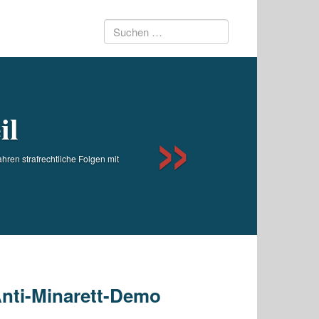
Suchen
Next
nach:
il
ren strafrechtliche Folgen mit
Anti-Minarett-Demo