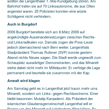
wollten die Langenthaler 1.-Mai-Kundgebung stören. Am
Bahnhof trafen sie auf 70 Linksautonome, die aus Olten
angereist waren. 25 Polizisten konnten eine wüste
Schlägerei nicht verhindern.
Auch in Burgdorf
2009 Burgdorf bereitete sich am 8.März 2009 auf
angekündigte Auseinandersetzungen zwischen Rechts-
und Linksradikalen vor. Damals zogen die Pnos-Leute
jedoch überraschend nach Bern weiter. Langenthals
Stadpräsident Thomas Rufener (SVP) konnte gestern
Abend nichts Neues sagen. Die Stadt werde ungewollt zum
Schauplatz auswärtiger Demonstranten, und das Minarett
stehe dabei nicht mehr im Mittelpunkt. Er verfolge die Lage
permanent und beurteile sie zusammen mit der Kap
Anwalt wird klagen
Am Samstag geht es in Langenthal jetzt kaum mehr ums
Minarett, sondern um Links- gegen Rechtsextreme. Einer
bleibt besonnen: Mutalip Karaademi. Als Präsident der
islamischen Glaubensgemeinschaft Langenthal will er
Fragen um das Minarett auf juristischem Weg klären. Er