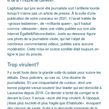
et de la «Tribune de Genève».
L’agitateur qui jure avoir été journaliste sort l’artillerie lourde
lorsqu’il n’aime pas un article de presse. À la suite d’une
publication de notre consœur en 2021, il l’avait traitée de
«grosse lesbienne», de «militante queer», qu’il traduit
comme «désaxée», dans une vidéo publiée sur son site
internet Égalité&Réconciliation. Juste au-dessous figure
une photo de la journaliste visée, qui fait l’objet de
nombreux commentaires odieux, publiés sans aucune
modération. Cette mise en scène sordide était toujours en
ligne le jour du procès.
Trop virulent?
Il y avait foule dans la grande salle du palais pour suivre les
débats. Deux policiers, au cas où. Une dizaine de
journalistes. Et une cinquantaine de curieux, dont une
bonne poignée venue soutenir leur leader qui est domicilié à
Lausanne depuis 2019. Ce dernier a tenté de corriger le tir
devant la Cour. Il avoue «avoir été trop virulent. À l’époque,
j’étais plus excédé et plus fragile que d’habitude», évoquant
des raisons de santé. Suite à la demande insistante de la