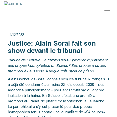
Toggl
navig
14/12/2022
Justice: Alain Soral fait son
show devant le tribunal
Tribune de Genève. Le trublion peut-il proférer impunément
des propos homophobes en Suisse? Son procès a eu lieu
mercredi à Lausanne. Il risque trois mois de prison.
Alain Bonnet, dit Soral, connaît bien les tribunaux français: il
a déjà été condamné au moins 22 fois depuis 2008 – des
amendes principalement – pour antisémitisme ou encore
incitation à la haine. En Suisse, c’était une première
mercredi au Palais de justice de Montbenon, à Lausanne.
Le pamphlétaire s’y est présenté pour des propos
homophobes tenus contre une journaliste de «24 heures»