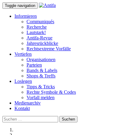
Toggle navigation
Informieren
Communiqués
Recherche
Lautstark!
Antifa-Revue
Jahresrückblicke
Rechtsextreme Vorfälle
Vertiefen
Organisationen
Parteien
Bands & Labels
Shops & Treffs
Loslegen
Tipps & Tricks
Rechte Symbole & Codes
Vorfall melden
Medienarchiv
Kontakt
Suchen
nach: