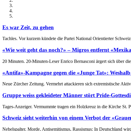
Es war Zeit, zu gehen
Tachles. Vor kurzem kündete die Partei National Orientierter Schweize
«Wie weit geht das noch?» – Migros entfernt «Mexik
20 Minuten. 20-Minuten-Leser Enrico Bernasconi ärgert sich über di
«Antifa»-Kampagne gegen die «Junge Tat»: Weshalb d
Neue Zürcher Zeitung. Vermehrt attackieren sich extremistische Aktivis
Gruppe weiss gekleideter Männer stört Pride-Gottesdi
Tages-Anzeiger. Vermummte tragen ein Holzkreuz in die Kirche St. P
Schweiz sieht weiterhin von einem Verbot der «Grau
Nebelspalter. Morde, Antisemitismus, Rassismus: In Deutschland wird 