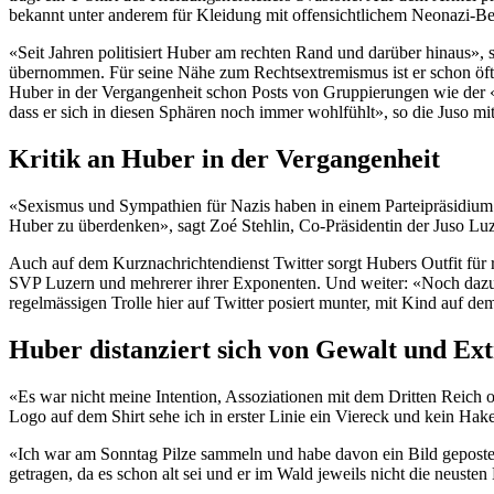
bekannt unter anderem für Kleidung mit offensichtlichem Neonazi-Bez
«Seit Jahren politisiert Huber am rechten Rand und darüber hinaus», 
übernommen. Für seine Nähe zum Rechtsextremismus ist er schon öfter
Huber in der Vergangenheit schon Posts von Gruppierungen wie der 
dass er sich in diesen Sphären noch immer wohlfühlt», so die Juso mi
Kritik an Huber in der Vergangenheit
«Sexismus und Sympathien für Nazis haben in einem Parteipräsidium 
Huber zu überdenken», sagt Zoé Stehlin, Co-Präsidentin der Juso Luz
Auch auf dem Kurznachrichtendienst Twitter sorgt Hubers Outfit für 
SVP Luzern und mehrerer ihrer Exponenten. Und weiter: «Noch daz
regelmässigen Trolle hier auf Twitter posiert munter, mit Kind auf d
Huber distanziert sich von Gewalt und Ex
«Es war nicht meine Intention, Assoziationen mit dem Dritten Reich o
Logo auf dem Shirt sehe ich in erster Linie ein Viereck und kein Ha
«Ich war am Sonntag Pilze sammeln und habe davon ein Bild gepostet.
getragen, da es schon alt sei und er im Wald jeweils nicht die neusten 