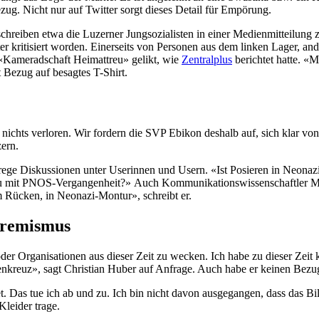
ug. Nicht nur auf Twitter sorgt dieses Detail für Empörung.
schreiben etwa die Luzerner Jungsozialisten in einer Medienmitteilung 
 kritisiert worden. Einerseits von Personen aus dem linken Lager, and
«Kameradschaft Heimattreu» gelikt, wie
Zentralplus
berichtet hatte. «
t Bezug auf besagtes T-Shirt.
nichts verloren. Wir fordern die SVP Ebikon deshalb auf, sich klar vo
ern.
rege Diskussionen unter Userinnen und Usern. «Ist Posieren in Neonazi
u mit PNOS-Vergangenheit?» Auch Kommunikationswissenschaftler Mar
em Rücken, in Neonazi-Montur», schreibt er.
tremismus
der Organisationen aus dieser Zeit zu wecken. Ich habe zu dieser Zeit 
kenkreuz», sagt Christian Huber auf Anfrage. Auch habe er keinen Bez
 Das tue ich ab und zu. Ich bin nicht davon ausgegangen, dass das Bil
Kleider trage.