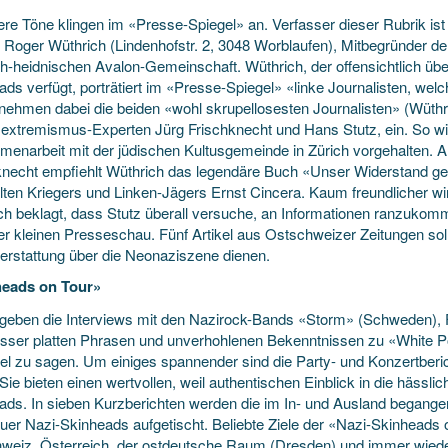
ere Töne klingen im «Presse-Spiegel» an. Verfasser dieser Rubrik ist
 Roger Wüthrich (Lindenhofstr. 2, 3048 Worblaufen), Mitbegründer d
ch-heidnischen Avalon-Gemeinschaft. Wüthrich, der offensichtlich
übe
ads verfügt, porträtiert im «Presse-Spiegel» «linke Journalisten, we
ehmen dabei die beiden «wohl skrupellosesten Journalisten» (Wüthr
extremismus-Experten Jürg Frischknecht und Hans Stutz, ein. So wi
enarbeit mit der jüdischen Kultusgemeinde in Zürich vorgehalten. A
knecht empfiehlt Wüthrich das legendäre Buch «Unser Widerstand ge
lten Kriegers und Linken-Jägers Ernst Cincera. Kaum freundlicher w
ch beklagt, dass Stutz überall versuche, an Informationen ranzukom
er kleinen Presseschau. Fünf Artikel aus Ostschweizer Zeitungen soll
terstattung über die Neonaziszene dienen.
heads on Tour»
geben die Interviews mit den Nazirock-Bands «Storm» (Schweden), F
usser platten Phrasen und unverhohlenen Bekenntnissen zu «White P
viel zu sagen. Um einiges spannender sind die Party- und Konzertberi
Sie bieten einen wertvollen, weil authentischen Einblick in die hässlic
ads. In sieben Kurzberichten werden die im In- und Ausland begange
uer Nazi-Skinheads aufgetischt. Beliebte Ziele der «Nazi-Skinheads
weiz, Österreich, der ostdeutsche Raum (Dresden) und immer wiede