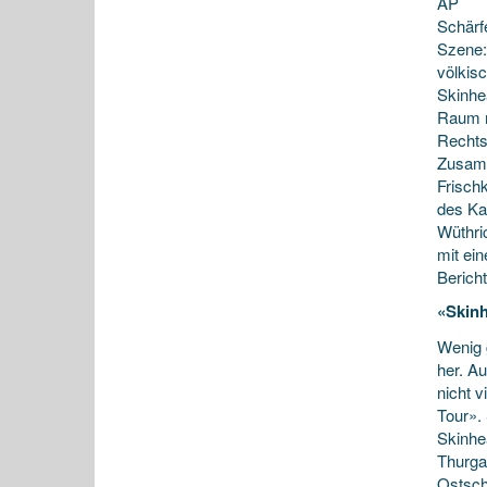
AP
Schärf
Szene:
völkis
Skinhe
Raum n
Rechts
Zusamm
Frisch
des Ka
Wüthri
mit ein
Berich
«Skin
Wenig 
her. A
nicht 
Tour». 
Skinhe
Thurga
Ostsch