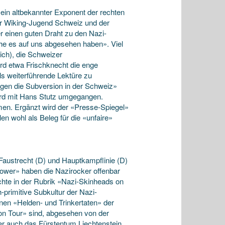
 ein altbekannter Exponent der rechten
er Wiking-Jugend Schweiz und der
r einen guten Draht zu den Nazi-
lche es auf uns abgesehen haben». Viel
ich), die Schweizer
rd etwa Frischknecht die enge
ls weiterführende Lektüre zu
gen die Subversion in der Schweiz»
ird mit Hans Stutz umgegangen.
men. Ergänzt wird der «Presse-Spiegel»
en wohl als Beleg für die «unfaire»
austrecht (D) und Hauptkampflinie (D)
ower» haben die Nazirocker offenbar
chte in der Rubrik «Nazi-Skinheads on
h-primitive Subkultur der Nazi-
nen «Helden- und Trinkertaten» der
 on Tour» sind, abgesehen von der
r auch das Fürstentum Liechtenstein,