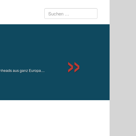
Suchen
Next
nach:
inheads aus ganz Europa....