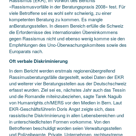
Rassismus (EKR), im Vorwort des Berichts
«Rassismusvorfälle in der Beratungspraxis 2008» fest. Für
viele Betroffene sei es wohl sehr schwierig, zu einer
kompetenten Beratung zu kommen. Es mangle
anBeratungsstellen. In diesem Bereich erfülle die Schweiz
die Erfordernisse des internationalen Übereinkommens
gegen Rassismus nicht und ebenso wenig komme sie den
Empfehlungen des Uno-Überwachungskomitees sowie des
Europarats nach.
Oft verbale Diskriminierung
In dem Bericht werden erstmals regionenübergreifend
Rassimusberatungsfälle dargestellt, wobei Daten der EKR
und weiterer vier Beratungsstellen aus der Deutschschweiz
erfasst wurden. Ziel sei es, nächstes Jahr auch das Tessin
und die Romandie miteinzubeziehen, sagte Tarek Naguib
von Humanrights.ch/MERS vor den Medien in Bern. Laut
EKR-Geschäftsführerin Doris Angst zeigte sich, dass
rassistische Diskriminierung in allen Lebensbereichen und
in unterschiedlichsten Formen vorkomme. Von den
Betroffenen beschuldigt worden seien Verwaltungsstellen
und Polizeibeamte, Private, Unternehmen, rechtsextreme