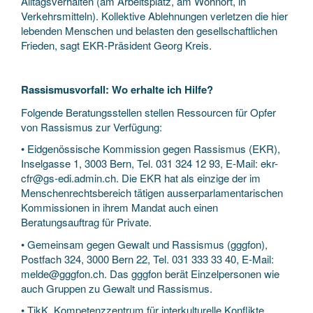
Alltagsverhalten (am Arbeitsplatz, am Wohnort, in
Verkehrsmitteln). Kollektive Ablehnungen verletzen die hier
lebenden Menschen und belasten den gesellschaftlichen
Frieden, sagt EKR-Präsident Georg Kreis.
Rassismusvorfall: Wo erhalte ich Hilfe?
Folgende Beratungsstellen stellen Ressourcen für Opfer
von Rassismus zur Verfügung:
• Eidgenössische Kommission gegen Rassismus (EKR),
Inselgasse 1, 3003 Bern, Tel. 031 324 12 93, E-Mail: ekr-
cfr@gs-edi.admin.ch. Die EKR hat als einzige der im
Menschenrechtsbereich tätigen ausserparlamentarischen
Kommissionen in ihrem Mandat auch einen
Beratungsauftrag für Private.
• Gemeinsam gegen Gewalt und Rassismus (gggfon),
Postfach 324, 3000 Bern 22, Tel. 031 333 33 40, E-Mail:
melde@gggfon.ch. Das gggfon berät Einzelpersonen wie
auch Gruppen zu Gewalt und Rassismus.
• TikK, Kompetenzzentrum für interkulturelle Konflikte,