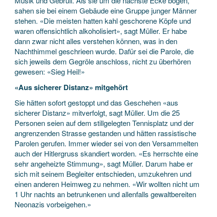
Musik und Gebrüll. Als sie um die nächste Ecke bogen,
sahen sie bei einem Gebäude eine Gruppe junger Männer
stehen. «Die meisten hatten kahl geschorene Köpfe und
waren offensichtlich alkoholisiert», sagt Müller. Er habe
dann zwar nicht alles verstehen können, was in den
Nachthimmel geschrieen wurde. Dafür sei die Parole, die
sich jeweils dem Gegröle anschloss, nicht zu überhören
gewesen: «Sieg Heil!»
«Aus sicherer Distanz» mitgehört
Sie hätten sofort gestoppt und das Geschehen «aus
sicherer Distanz» mitverfolgt, sagt Müller. Um die 25
Personen seien auf dem stillgelegten Tennisplatz und der
angrenzenden Strasse gestanden und hätten rassistische
Parolen gerufen. Immer wieder sei von den Versammelten
auch der Hitlergruss skandiert worden. «Es herrschte eine
sehr angeheizte Stimmung», sagt Müller. Darum habe er
sich mit seinem Begleiter entschieden, umzukehren und
einen anderen Heimweg zu nehmen. «Wir wollten nicht um
1 Uhr nachts an betrunkenen und allenfalls gewaltbereiten
Neonazis vorbeigehen.»