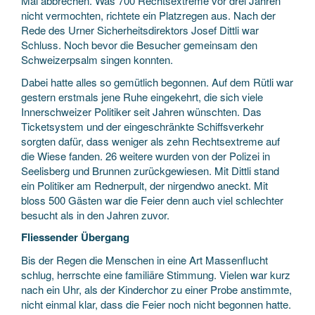
Mal abbrechen. Was 700 Rechtsextreme vor drei Jahren
nicht vermochten, richtete ein Platzregen aus. Nach der
Rede des Urner Sicherheitsdirektors Josef Dittli war
Schluss. Noch bevor die Besucher gemeinsam den
Schweizerpsalm singen konnten.
Dabei hatte alles so gemütlich begonnen. Auf dem Rütli war
gestern erstmals jene Ruhe eingekehrt, die sich viele
Innerschweizer Politiker seit Jahren wünschten. Das
Ticketsystem und der eingeschränkte Schiffsverkehr
sorgten dafür, dass weniger als zehn Rechtsextreme auf
die Wiese fanden. 26 weitere wurden von der Polizei in
Seelisberg und Brunnen zurückgewiesen. Mit Dittli stand
ein Politiker am Rednerpult, der nirgendwo aneckt. Mit
bloss 500 Gästen war die Feier denn auch viel schlechter
besucht als in den Jahren zuvor.
Fliessender Übergang
Bis der Regen die Menschen in eine Art Massenflucht
schlug, herrschte eine familiäre Stimmung. Vielen war kurz
nach ein Uhr, als der Kinderchor zu einer Probe anstimmte,
nicht einmal klar, dass die Feier noch nicht begonnen hatte.