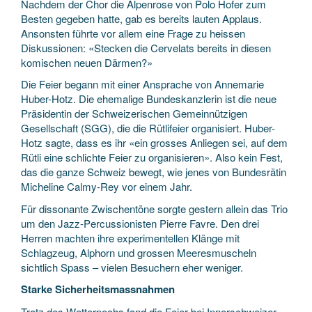
Nachdem der Chor die Alpenrose von Polo Hofer zum
Besten gegeben hatte, gab es bereits lauten Applaus.
Ansonsten führte vor allem eine Frage zu heissen
Diskussionen: «Stecken die Cervelats bereits in diesen
komischen neuen Därmen?»
Die Feier begann mit einer Ansprache von Annemarie
Huber-Hotz. Die ehemalige Bundeskanzlerin ist die neue
Präsidentin der Schweizerischen Gemeinnützigen
Gesellschaft (SGG), die die Rütlifeier organisiert. Huber-
Hotz sagte, dass es ihr «ein grosses Anliegen sei, auf dem
Rütli eine schlichte Feier zu organisieren». Also kein Fest,
das die ganze Schweiz bewegt, wie jenes von Bundesrätin
Micheline Calmy-Rey vor einem Jahr.
Für dissonante Zwischentöne sorgte gestern allein das Trio
um den Jazz-Percussionisten Pierre Favre. Den drei
Herren machten ihre experimentellen Klänge mit
Schlagzeug, Alphorn und grossen Meeresmuscheln
sichtlich Spass – vielen Besuchern eher weniger.
Starke Sicherheitsmassnahmen
Trotz des Wetterpechs fand die Feier bei Innerschweizer