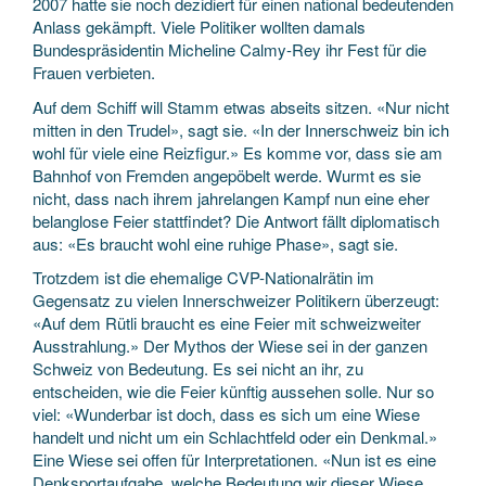
2007 hatte sie noch dezidiert für einen national bedeutenden
Anlass gekämpft. Viele Politiker wollten damals
Bundespräsidentin Micheline Calmy-Rey ihr Fest für die
Frauen verbieten.
Auf dem Schiff will Stamm etwas abseits sitzen. «Nur nicht
mitten in den Trudel», sagt sie. «In der Innerschweiz bin ich
wohl für viele eine Reizfigur.» Es komme vor, dass sie am
Bahnhof von Fremden angepöbelt werde. Wurmt es sie
nicht, dass nach ihrem jahrelangen Kampf nun eine eher
belanglose Feier stattfindet? Die Antwort fällt diplomatisch
aus: «Es braucht wohl eine ruhige Phase», sagt sie.
Trotzdem ist die ehemalige CVP-Nationalrätin im
Gegensatz zu vielen Innerschweizer Politikern überzeugt:
«Auf dem Rütli braucht es eine Feier mit schweizweiter
Ausstrahlung.» Der Mythos der Wiese sei in der ganzen
Schweiz von Bedeutung. Es sei nicht an ihr, zu
entscheiden, wie die Feier künftig aussehen solle. Nur so
viel: «Wunderbar ist doch, dass es sich um eine Wiese
handelt und nicht um ein Schlachtfeld oder ein Denkmal.»
Eine Wiese sei offen für Interpretationen. «Nun ist es eine
Denksportaufgabe, welche Bedeutung wir dieser Wiese