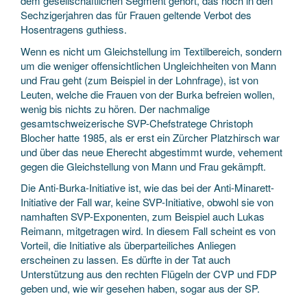
dem gesellschaftlichen Segment gehört, das noch in den
Sechzigerjahren das für Frauen geltende Verbot des
Hosentragens guthiess.
Wenn es nicht um Gleichstellung im Textilbereich, sondern
um die weniger offensichtlichen Ungleichheiten von Mann
und Frau geht (zum Beispiel in der Lohnfrage), ist von
Leuten, welche die Frauen von der Burka befreien wollen,
wenig bis nichts zu hören. Der nachmalige
gesamtschweizerische SVP-Chefstratege Christoph
Blocher hatte 1985, als er erst ein Zürcher Platzhirsch war
und über das neue Eherecht abgestimmt wurde, vehement
gegen die Gleichstellung von Mann und Frau gekämpft.
Die Anti-Burka-Initiative ist, wie das bei der Anti-Minarett-
Initiative der Fall war, keine SVP-Initiative, obwohl sie von
namhaften SVP-Exponenten, zum Beispiel auch Lukas
Reimann, mitgetragen wird. In diesem Fall scheint es von
Vorteil, die Initiative als überparteiliches Anliegen
erscheinen zu lassen. Es dürfte in der Tat auch
Unterstützung aus den rechten Flügeln der CVP und FDP
geben und, wie wir gesehen haben, sogar aus der SP.