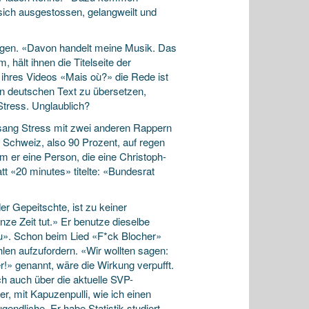
 sich ausgestossen, gelangweilt und
lgen. «Davon handelt meine Musik. Das
 hält ihnen die Titelseite der
 ihres Videos «Mais où?» die Rede ist
n deutschen Text zu übersetzen,
Stress. Unglaublich?
sang Stress mit zwei anderen Rappern
 Schweiz, also 90 Prozent, auf regen
em er eine Person, die eine Christoph-
tt «20 minutes» titelte: «Bundesrat
r Gepeitschte, ist zu keiner
nze Zeit tut.» Er benutze dieselbe
 zu». Schon beim Lied «F*ck Blocher»
en aufzufordern. «Wir wollten sagen:
er!» genannt, wäre die Wirkung verpufft.
h auch über die aktuelle SVP-
r, mit Kapuzenpulli, wie ich einen
endliche. Er habe Statistik studiert