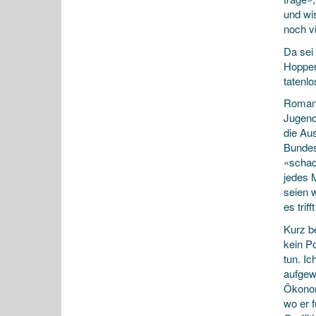
und wi
noch vi
Da sei 
Hopper
tatenl
Roman 
Jugend
die Au
Bundes
«schad
jedes 
seien 
es trif
Kurz b
kein Po
tun. I
aufgew
Ökonom
wo er 