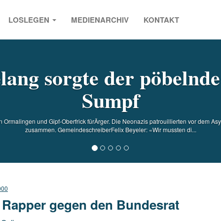
LOSLEGEN
MEDIENARCHIV
KONTAKT
s
ang sorgte der pöbelnd
Sumpf
Ormalingen und Gipf-Oberfrick fürÄrger. Die Neonazis patrouillierten vor dem A
zusammen. GemeindeschreiberFelix Beyeler: «Wir mussten di...
000
 Rapper gegen den Bundesrat