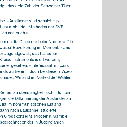
gt, dass die Zahl der Schweizer Täter
abe. «Ausländer sind schuld! Hip-
ne Lust mehr, den Methoden der SVP
 ich das auch.»
 nennen die Dinge nur beim Namen.» Die
chweizer Bevölkerung im Moment. «Und
der Jugendgewalt, das hat schon
reise instrumentalisiert worden,
be er gesehen. «Interessant ist, dass
ands auftreten», doch bei diesem Video
chadet. Wir sind im Vorfeld der Wahlen,
efrain zu üben, sagt er noch: «Ich bin
gegen die Diffamierung der Ausländer zu
n, ist im kommunistischen Estland
 dann nach Lausanne, studierte
hen Grosskonzerns Procter & Gamble,
sgerechnet er, der in Jugendjahren