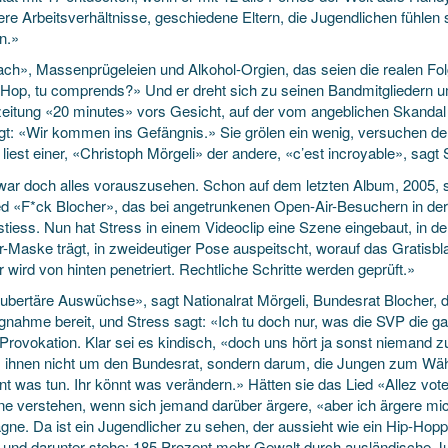
ere Arbeitsverhältnisse, geschiedene Eltern, die Jugendlichen fühlen
n.»
ch», Massenprügeleien und Alkohol-Orgien, das seien die realen Fo
-Hop, tu comprends?» Und er dreht sich zu seinen Bandmitgliedern um,
zeitung «20 minutes» vors Gesicht, auf der vom angeblichen Skandal
gt: «Wir kommen ins Gefängnis.» Sie grölen ein wenig, versuchen de
iest einer, «Christoph Mörgeli» der andere, «c’est incroyable», sagt 
war doch alles vorauszusehen. Schon auf dem letzten Album, 2005, 
ed «F*ck Blocher», das bei angetrunkenen Open-Air-Besuchern in der
 stiess. Nun hat Stress in einem Videoclip eine Szene eingebaut, in d
-Maske trägt, in zweideutiger Pose auspeitscht, worauf das Gratisbla
 wird von hinten penetriert. Rechtliche Schritte werden geprüft.»
ubertäre Auswüchse», sagt Nationalrat Mörgeli, Bundesrat Blocher, de
gnahme bereit, und Stress sagt: «Ich tu doch nur, was die SVP die ga
 Provokation. Klar sei es kindisch, «doch uns hört ja sonst niemand
s ihnen nicht um den Bundesrat, sondern darum, die Jungen zum Wähl
nnt was tun. Ihr könnt was verändern.» Hätten sie das Lied «Allez vot
ne verstehen, wenn sich jemand darüber ärgere, «aber ich ärgere mic
ne. Da ist ein Jugendlicher zu sehen, der aussieht wie ein Hip-Hoppe
, und darunter stehe: 185 Prozent mehr Gewalt durch ausländische Jug