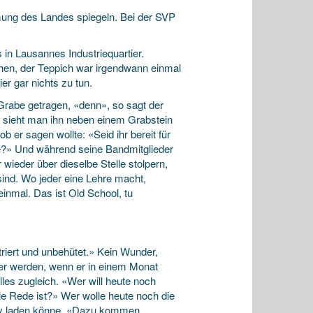
mmung des Landes spiegeln. Bei der SVP
in Lausannes Industriequartier.
chen, der Teppich war irgendwann einmal
ier gar nichts zu tun.
Grabe getragen, «denn», so sagt der
CD sieht man ihn neben einem Grabstein
 er sagen wollte: «Seid ihr bereit für
e?» Und während seine Bandmitglieder
ieder über dieselbe Stelle stolpern,
sind. Wo jeder eine Lehre macht,
einmal. Das ist Old School, tu
striert und unbehütet.» Kein Wunder,
er werden, wenn er in einem Monat
es zugleich. «Wer will heute noch
e Rede ist?» Wer wolle heute noch die
andy laden könne. «Dazu kommen