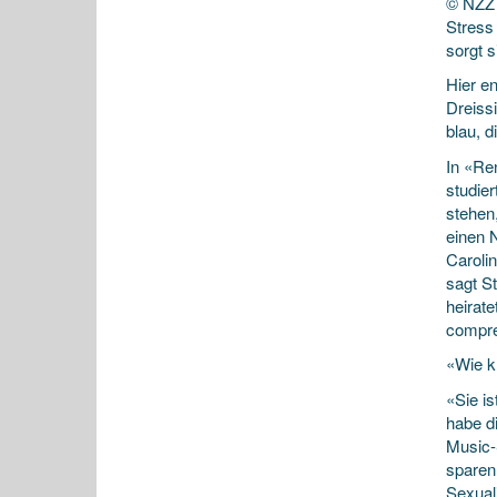
© NZZ 
Stress
sorgt 
Hier e
Dreiss
blau, d
In «Re
studie
stehen,
einen 
Caroli
sagt S
heirate
compre
«Wie k
«Sie is
habe d
Music-
sparen
Sexual