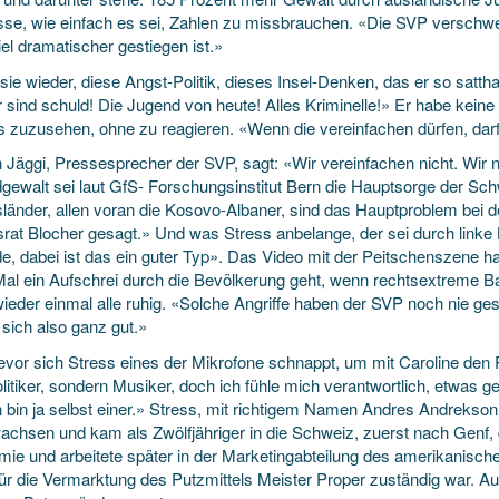
sse, wie einfach es sei, Zahlen zu missbrauchen. «Die SVP verschwei
el dramatischer gestiegen ist.»
sie wieder, diese Angst-Politik, dieses Insel-Denken, das er so satth
 sind schuld! Die Jugend von heute! Alles Kriminelle!» Er habe kei
os zuzusehen, ohne zu reagieren. «Wenn die vereinfachen dürfen, darf
Jäggi, Pressesprecher der SVP, sagt: «Wir vereinfachen nicht. Wir
gewalt sei laut GfS- Forschungsinstitut Bern die Hauptsorge der S
sländer, allen voran die Kosovo-Albaner, sind das Hauptproblem bei 
rat Blocher gesagt.» Und was Stress anbelange, der sei durch linke K
e, dabei ist das ein guter Typ». Das Video mit der Peitschenszene ha
Mal ein Aufschrei durch die Bevölkerung geht, wenn rechtsextreme B
wieder einmal alle ruhig. «Solche Angriffe haben der SVP noch nie ges
ft sich also ganz gut.»
evor sich Stress eines der Mikrofone schnappt, um mit Caroline den R
litiker, sondern Musiker, doch ich fühle mich verantwortlich, etwas 
ch bin ja selbst einer.» Stress, mit richtigem Namen Andres Andrekso
achsen und kam als Zwölfjähriger in die Schweiz, zuerst nach Genf,
ie und arbeitete später in der Marketingabteilung des amerikanisc
für die Vermarktung des Putzmittels Meister Proper zuständig war. Au