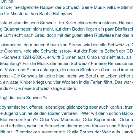
Online
 ist der meistgehörte Rapper der Schweiz. Seine Musik will die Sti
sie für Misstöne. Von Sacha Batthyany
ntstand also die neue Schweiz. Im Keller eines schmucklosen Hauses 
ig Quadratmeter, nicht mehr, auf dem Boden liegen ein paar Bierflas
ie Luft riecht nach Gras, doch mit der guten alten Rütliwiese hat das h
naissance», dem neuen Album von Stress, wird die alte Schweiz zu 
rte Ökonom, «die alte Schweiz ist tot». Auf der Foto im Beiheft der 
 «Schweiz 1291-2006», er wirft Blumen aufs Grab und sieht aus, als ob
Neuanfang? Für die Musik der neuen Schweiz? Für eine Renaissanc
ne, Vulzor und Simon anfangen, die neuen Stücke zu üben, und immer w
tress: «Die Schweiz ist keine Insel mehr, wo Beruf und Leben sicher 
t, ein paar Kinder kriegt und vier Wochen in die Ferien fährt. Das war 
nds?» Die neue Schweiz klinge anders.
lingt die neue Schweiz?»
t dynamischer, offener, lebendiger, gleichzeitig aber auch konfus, fru
ie Jugend von heute den Boden verloren. «Wer will denn schon Bäck
Star werden kann?» Oder Viva-Moderator. Oder Supermodel. Oder all
 und arbeiten, wenn im Fernsehen dauernd von Konsum und Erfolg di
ität mit 17 entdecken, wenn er mit 12 alle Pornos der Welt aufs H