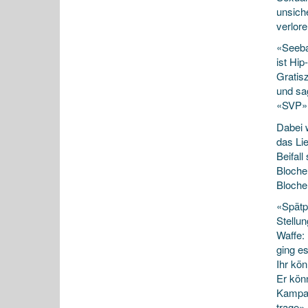
unsich
verlore
«Seeba
ist Hip
Gratis
und sa
«SVP» l
Dabei 
das Li
Beifall
Blocher
Blocher
«Spätp
Stellun
Waffe:
ging e
Ihr kö
Er kön
Kampag
trage»