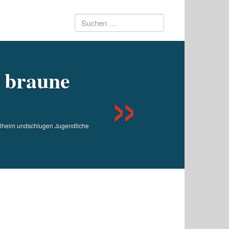
Suchen
Next
nach:
e braune
sylheim undschlugen Jugendliche