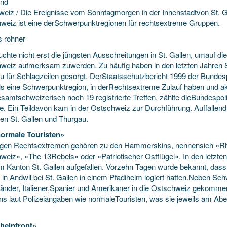
und
weiz / Die Ereignisse vom Sonntagmorgen in der Innenstadtvon St. Gal
weiz ist eine derSchwerpunktregionen für rechtsextreme Gruppen.
 rohner
chte nicht erst die jüngsten Ausschreitungen in St. Gallen,
umauf die
weiz aufmerksam zuwerden. Zu häufig haben in den letzten Jahren S
u für Schlagzeilen gesorgt. DerStaatsschutzbericht 1999 der Bundes
ls eine Schwerpunktregion, in derRechtsextreme Zulauf haben und ak
samtschweizerisch noch 19 registrierte Treffen, zählte dieBundespoli
. Ein Teildavon kam in der Ostschweiz zur Durchführung. Auffallend v
en St. Gallen und Thurgau.
ormale Touristen»
ngen Rechtsextremen gehören zu den Hammerskins, nennensich «Rh
weiz», «The 13Rebels» oder «Patriotischer Ostflügel». In den letzte
im Kanton St. Gallen aufgefallen. Vorzehn Tagen wurde bekannt, d
in Andwil bei St. Gallen in einem Pfadiheim logiert hatten.Neben S
länder, Italiener,Spanier und Amerikaner in die Ostschweiz gekomme
ins laut Polizeiangaben wie normaleTouristen, was sie jeweils am Ab
heinfront»