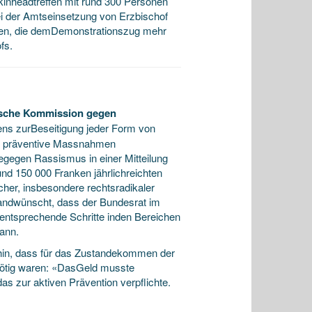
Skinheadtreffen mit rund 300 Personen
ei der Amtseinsetzung von Erzbischof
en, die demDemonstrationszug mehr
fs.
sische Kommission gegen
ens zurBeseitigung jeder Form von
t, präventive Massnahmen
egegen Rassismus in einer Mitteilung
d 150 000 Franken jährlichreichten
cher, insbesondere rechtsradikaler
tandwünscht, dass der Bundesrat im
 entsprechende Schritte inden Bereichen
kann.
 hin, dass für das Zustandekommen der
ötig waren: «DasGeld musste
 zur aktiven Prävention verpflichte.