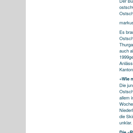
Der B
ostsch
Ostsch
markus
Es brau
Ostsch
Thurga
auch a
1999ge
Anlässe
Kanton
«Wie n
Die ju
Ostsch
allem 
Woche 
Nieder
die Sk
unklar.
Die «R