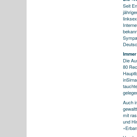
Seit En
jährig
linkse
Intern
bekann
Sympat
Deutsc
Immer
Die Au
80 Rec
Hauptb
inSirn
taucht
gelege
Auch i
gewalt
mit ras
und Hi
«Erbar