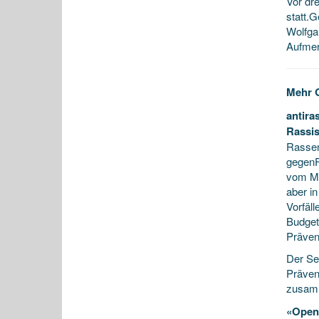
Vor dre
statt.
Wolfga
Aufmer
Mehr G
antira
Rassi
Rassen
gegenF
vom Mo
aber i
Vorfäl
Budget
Prävent
Der Se
Präven
zusamm
«Open 