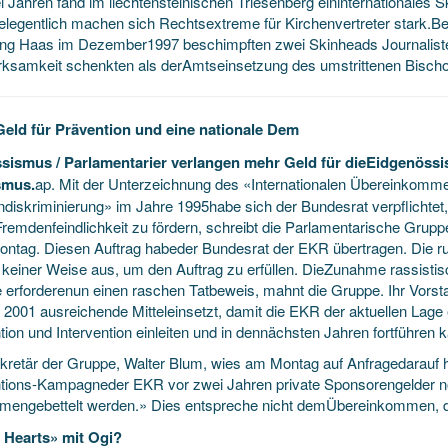
i Jahren fand im liechtensteinischen Triesenberg eininternationales 
Gelegentlich machen sich Rechtsextreme für Kirchenvertreter stark.B
ng Haas im Dezember1997 beschimpften zwei Skinheads Journalist
ksamkeit schenkten als derAmtseinsetzung des umstrittenen Bischo
eld für Prävention und eine nationale Dem
ssismus / Parlamentarier verlangen mehr Geld für dieEidgenös
smus.
ap. Mit der Unterzeichnung des «Internationalen Übereinkomm
diskriminierung» im Jahre 1995habe sich der Bundesrat verpflichte
remdenfeindlichkeit zu fördern, schreibt die Parlamentarische Grupp
ntag. Diesen Auftrag habeder Bundesrat der EKR übertragen. Die run
n keiner Weise aus, um den Auftrag zu erfüllen. DieZunahme rassistis
le erforderenun einen raschen Tatbeweis, mahnt die Gruppe. Ihr Vors
 2001 ausreichende Mitteleinsetzt, damit die EKR der aktuellen Lage
ion und Intervention einleiten und in dennächsten Jahren fortführen 
kretär der Gruppe, Walter Blum, wies am Montag auf Anfragedarauf
tions-Kampagneder EKR vor zwei Jahren private Sponsorengelder n
engebettelt werden.» Dies entspreche nicht demÜbereinkommen, das
Hearts» mit Ogi?