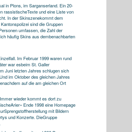
kal in Plons, im Sarganserland. Ein 20-
n rassistischeTexte und eine Liste von
icht. In der Skinszenekommt dem
 Kantonspolizei sind die Gruppen
5Personen umfassen, die Zahl der
 sich häufig Skins aus dembenachbarten
inzelfall. Im Februar 1999 waren rund
ter war esbeim St. Galler
m Juni letzten Jahres schlugen sich
 Und im Oktober des gleichen Jahres
atenachdem auf die am gleichen Ort
. Immer wieder kommt es dort zu
einischeArier» Ende 1998 eine Homepage
urSprengstoffherstellung mit Bildern
artys und Konzerte. DieGruppe
.