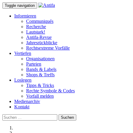
Toggle navigation
Informieren
Communiqués
Recherche
Lautstark!
Antifa-Revue
Jahresrückblicke
Rechtsextreme Vorfälle
Vertiefen
Organisationen
Parteien
Bands & Labels
Shops & Treffs
Loslegen
Tipps & Tricks
Rechte Symbole & Codes
Vorfall melden
Medienarchiv
Kontakt
Suchen
nach: