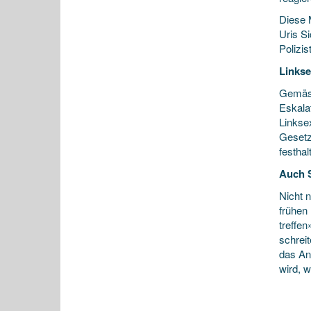
Diese M
Uris Si
Polizis
Links
Gemäss
Eskala
Linkse
Gesetz
festhalt
Auch S
Nicht 
frühen 
treffe
schrei
das An
wird, 