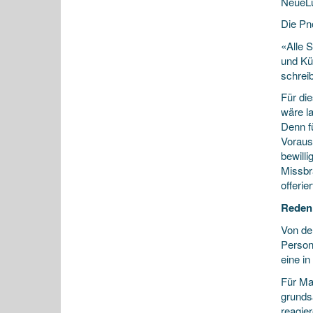
NeueLu
Die Pn
«Alle 
und Kü
schreib
Für di
wäre l
Denn f
Voraus
bewill
Missbr
offerier
Reden
Von de
Person
eine in
Für Ma
grunds
reagie