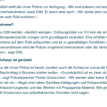
ittel stellt die Urner Polizei zur Verfügung. «Wir sind präsent und 
cherheitsdirektor Josef Dittli. Er warnt aber auch: «Wir dürfen jetzt
ten aufs Rütli schicken.»
extreme?
 Dittli werden «deutlich weniger» Ordnungshüter vor Ort sein als am
tionspotenzial bis morgen nicht grundlegend verändert. Eine erhöht
xtreme auf dem Rütli auftauchten und es zu gewalttätigen Konflikten
esverstössen wird die Polizei umgehend intervenieren oder die Verst
en», sagt Dittli.
chwyz ist gerüstet
nur die Urner Polizei ist bereit, sondern auch die Schwyzer zumal di
Nachmittag in Brunnen starten wollen. «Grundsätzlich ist es zwar nich
n», sagt Polizeisprecher Florian Grossmann. «Wir werden aber keine 
ten wir ein.» Illegal sind neben Sachbeschädigungen und Körperverl
tirassismusgesetz und das Werben mit Propaganda-Material. Wie gr
will Grossmann aus polizeitaktischen Gründen nicht sagen.