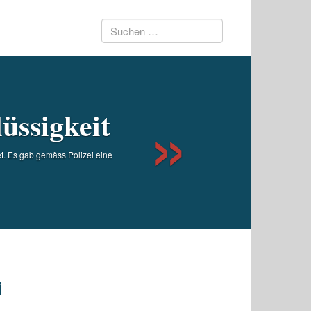
Suchen
Next
nach:
üssigkeit
t. Es gab gemäss Polizei eine
i