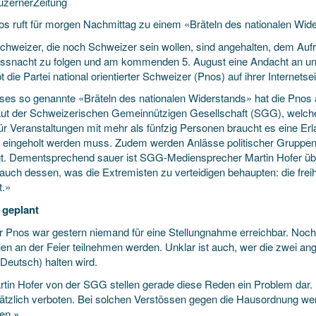
zernerZeitung
os ruft für morgen Nachmittag zu einem «Bräteln des nationalen Wider
Schweizer, die noch Schweizer sein wollen, sind angehalten, dem Aufr
ssnacht zu folgen
und am kommenden 5. August eine Andacht an uns
t die Partei national orientierter Schweizer (Pnos) auf ihrer Internetsei
eses so genannte «Bräteln des nationalen Widerstands» hat die Pnos a
aut der Schweizerischen Gemeinnützigen Gesellschaft (SGG), welche d
ür Veranstaltungen mit mehr als fünfzig Personen braucht es eine Er
 eingeholt werden muss. Zudem werden Anlässe politischer Gruppen o
igt. Dementsprechend sauer ist SGG-Mediensprecher Martin Hofer übe
auch dessen, was die Extremisten zu verteidigen behaupten: die frei
t.»
 geplant
r Pnos war gestern niemand für eine Stellungnahme erreichbar. Noch i
en an der Feier teilnehmen werden. Unklar ist auch, wer die zwei an
 Deutsch) halten wird.
rtin Hofer von der SGG stellen gerade diese Reden ein Problem dar. 
ätzlich verboten. Bei solchen Verstössen gegen die Hausordnung we
ren.»