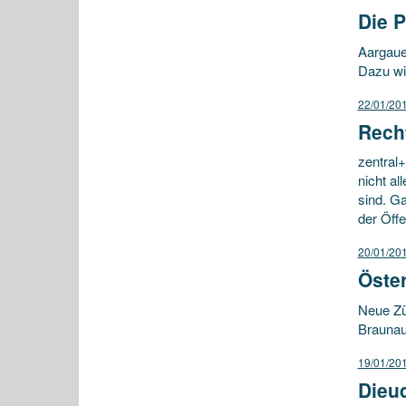
Die P
Aargaue
Dazu wi
22/01/20
Recht
zentral
nicht al
sind. G
der Öffe
20/01/20
Öste
Neue Zü
Brauna
19/01/20
Dieud