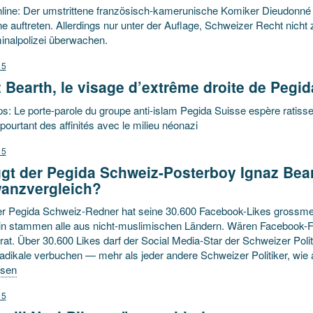
line: Der umstrittene französisch-kamerunische Komiker Dieudonné 
e auftreten. Allerdings nur unter der Auflage, Schweizer Recht nich
inalpolizei überwachen.
15
 Bearth, le visage d’extrême droite de Pegi
: Le porte-parole du groupe anti-islam Pegida Suisse espère ratisser
t pourtant des affinités avec le milieu néonazi
15
ügt der Pegida Schweiz-Posterboy Ignaz Bea
anzvergleich?
er Pegida Schweiz-Redner hat seine 30.600 Facebook-Likes grossmehr
n stammen alle aus nicht-muslimischen Ländern. Wären Facebook-Fa
rat. Über 30.600 Likes darf der Social Media-Star der Schweizer Polit
dikale verbuchen — mehr als jeder andere Schweizer Politiker, wie a
esen
15