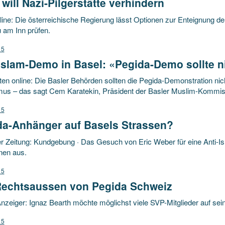
will Nazi-Pilgerstätte verhindern
ne: Die österreichische Regierung lässt Optionen zur Enteignung der
 am Inn prüfen.
15
Islam-Demo in Basel: «Pegida-Demo sollte ni
en online: Die Basler Behörden sollten die Pegida-Demonstration nic
us – das sagt Cem Karatekin, Präsident der Basler Muslim-Kommis
15
da-Anhänger auf Basels Strassen?
r Zeitung: Kundgebung · Das Gesuch von Eric Weber für eine Anti-I
nen aus.
15
Rechtsaussen von Pegida Schweiz
zeiger: Ignaz Bearth möchte möglichst viele SVP-Mitglieder auf sein
15