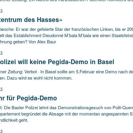
15
zentrum des Hasses»
woche: Er war der gefeierte Star der französischen Linken, bis er 200
lt das Establishment Dieudonné M’bala M’bala wie einen Staatsfeind.
hnung geben? Von Alex Baur
15
olizei will keine Pegida-Demo in Basel
rner Zeitung: Verbot · In Basel sollte am 5.Februar eine Demo nach
nden. Dazu wird es wohl nicht kommen.
15
hr für Pegida-Demo
: Die Basler Polizei lehnt das Demonstrationsgesuch von Polit-Quer
epartement begründet die Absage mit der momentan angespannten S
ndlichkeit geht.
15