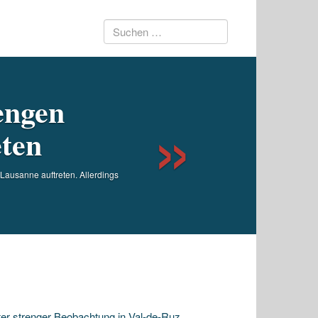
Suchen
Next
nach:
engen
eten
Lausanne auftreten. Allerdings
ter strenger Beobachtung in Val-de-Ruz