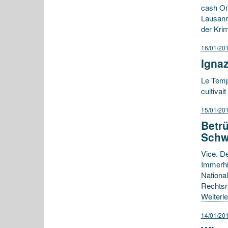
cash On
Lausann
der Krim
16/01/20
Ignaz
Le Temps
cultivai
15/01/20
Betr
Schw
Vice. D
Immerhi
National
Rechtsra
Weiterl
14/01/20