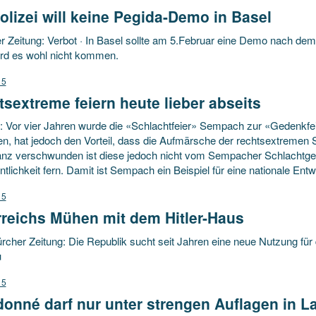
olizei will keine Pegida-Demo in Basel
r Zeitung: Verbot · In Basel sollte am 5.Februar eine Demo nach dem
rd es wohl nicht kommen.
15
sextreme feiern heute lieber abseits
+: Vor vier Jahren wurde die «Schlachtfeier» Sempach zur «Gedenkfei
len, hat jedoch den Vorteil, dass die Aufmärsche der rechtsextremen S
anz verschwunden ist diese jedoch nicht vom Sempacher Schlachtgelä
ntlichkeit fern. Damit ist Sempach ein Beispiel für eine nationale Entw
15
rreichs Mühen mit dem Hitler-Haus
rcher Zeitung: Die Republik sucht seit Jahren eine neue Nutzung für
u
15
onné darf nur unter strengen Auflagen in L