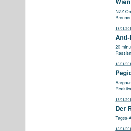
Wien 
NZZ Onli
Braunau
13/01/20
Anti-
20 minut
Rassism
13/01/20
Pegi
Aargaue
Reaktio
13/01/20
Der 
Tages-An
13/01/20