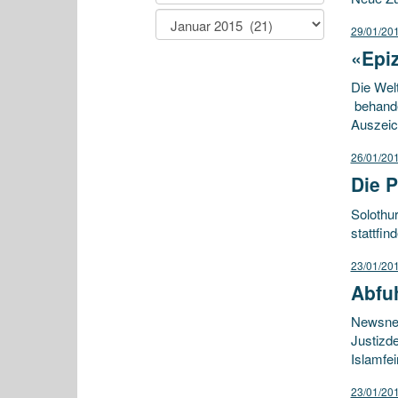
29/01/20
«Epi
Die Welt
behande
Auszeic
26/01/20
Die P
Solothu
stattfi
23/01/20
Abfu
Newsnet
Justizd
Islamfei
23/01/20