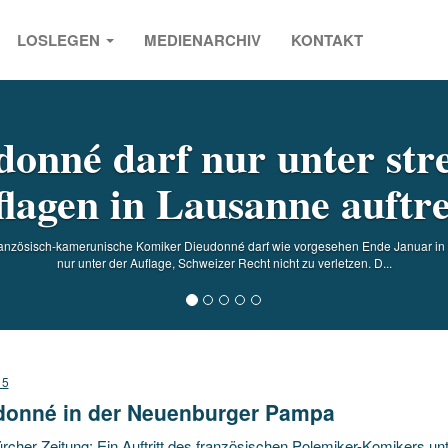
LOSLEGEN
MEDIENARCHIV
KONTAKT
s
donné darf nur unter str
lagen in Lausanne auftr
französisch-kamerunische Komiker Dieudonné darf wie vorgesehen Ende Januar in 
nur unter der Auflage, Schweizer Recht nicht zu verletzen. D...
15
donné in der Neuenburger Pampa
rcher Zeitung: Ein Auftritt des französischen Polemiker-Komikers un