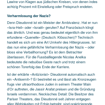
Lawine von Klagen aus jüdischen Kreisen, von denen indes
achtzig Prozent mit Einstellung oder Freispruch endeten.
Verharmlosung der Nazis?
Denn Dieudonné ist ein Meister der Ambivalenz. Hat er nun
«Isra-Heil» oder «Israël» gerufen? Auf Französisch klingt
das ähnlich. Und was genau bedeutet eigentlich die von ihm
erfundene «Quenelle» (Deutsch: Klösschen)? Technisch
handelt es sich um eine Art Umkehr des Hitlergrusses. Ist
das nun eine gefährliche Verharmlosung der Nazis – oder
bloss eine Verballhornung? Es ist dem Betrachter
überlassen. Für die Fussballlegende Nicolas Anelka
bedeutete die nebulöse Geste nach und trotz einem
schönen Torerfolg das Ende der Karriere.
Ist der erklärte «Antizionist» Dieudonné automatisch auch
ein «Antisemit»? Er bestreitet es und lässt als Kronzeugen
flugs vier ultraorthodoxe Juden in seinem Theater Main
d’Or auftreten, die Jassir Arafat preisen und die Gründung
Israels verdammen. Neckisches Detail: Die Besitzer des
Pariser Theaters, das Dieudonné seit Jahren entgegen
allen Widrigkeiten mit Erfolg betreibt, sind praktizierende