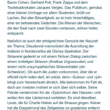
Baron Cohen, Gerhard Polt, Frank Zappa und dem
Teufelsadvokaten Jacques Vergès. Das Publikum, gemäss
einer kleiner Umfrage vor allem Studenten, brüllt vor
Lachen. Bei aller Bösartigkeit, es ist kein hinterhältiges,
eher ein befreiendes Gelächter. Die Mienen der Menschen,
die den Saal nach zwei Stunden verlassen, wirken heiter,
entspannt.
Natürlich ist auch der erfolgreichste Genozid der Neuzeit
ein Thema: Dieudonné memorisiert die Ausrottung der
Indianer in Nordamerika als Disney-Spektakel. Der
Sklaverei gedenkt er mit einem fiktiven Dialog zwischen
einem trotteligen Sklaven (Anelkas Urgrossvater) und
einem nicht unsympathischen Sklavenhalter (ein
Schweizer). Ob auch die Juden vorkommen, über die er
offiziell nicht reden darf, ist unklar, denn «Suisse» und «juif»
klingt zum Verwechseln ähnlich. Alle bekommen ihr Fett ab,
doch am meisten mokiert er sich über sich selber. Seine
Feinde verdammen ihn als «Epizentrum des Hasses» und
wollen ihm das Lästermaul verbieten. Es sind dieselben
Leute, die für Charlie Hebdo auf die Strasse gingen. Keiner
hat die Doppelmoral des Zeitgeistes so gnadenlos entlarvt