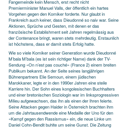
Fangemeinde kein Mensch, erst recht nicht
Premierminister Manuel Valls, der öffentlich ein hartes
Vorgehen gegen den Komiker forderte. Nur glaubt in
Frankreich auch keiner, dass Dieudonné so naiv war. Seine
Aktionen, Sprüche und Gesten, mit denen er das
französische Establishment seit Jahren regelmässig aus
der Contenance bringt, waren stets mehrdeutig. Erstaunlich
ist höchstens, dass er damit stets Erfolg hatte.
Wie so viele Komiker seiner Generation wurde Dieudonné
M’bala M’bala (es ist sein richtiger Name) dank der TV-
Sendung «On n’est pas couché» (France 2) einem breiten
Publikum bekannt. An der Seite seines langjährigen
Bühnenpartners Elie Semoun, einem jüdischen
Marokkaner, legte er in den 1990er Jahren eine steile
Karriere hin. Der Sohn eines kongolesischen Buchhalters
und einer bretonischen Soziologin war im linksprogressiven
Milieu aufgewachsen, das ihn als einen der Ihren feierte.
Seine Attacken gegen Haider in Österreich brachten ihm
um die Jahrtausendwende eine Medaille der Uno für den
«Kampf gegen den Rassismus» ein, die neue Linke um
Daniel Cohn-Bendit buhlte um seine Gunst. Die Zeitung