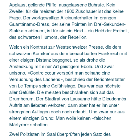
Applaus, gellende Pfiffe, ausgelassene Buhrufe. Kein
Zweifel, für die meisten der 1800 Zuschauer ist das keine
Frage. Der wortgewaltige Alleinunterhalter im orangen
Guantánamo-Dress, der seine Pointen im Drei-Sekunden-
Stakkato abfeuert, ist für sie ein Held – ein Held der Freiheit,
des schwarzen Humors, der Rebellion.
Welch ein Kontrast zur Westschweizer Presse, die dem
schwarzen Komiker aus dem benachbarten Frankreich mit
einer eisigen Distanz begegnet, so als drohe die
Ansteckung mit einer Art geistigem Ebola. Und zwar
unisono. «Contre cœur verspürt man beinahe eine
Versuchung des Lachens», beschrieb der Berichterstatter
von Le Temps seine Gefühlslage. Das war das höchste
aller Gefühle. Die meisten beschränken sich auf das
Drumherum. Der Stadtrat von Lausanne hätte Dieudonnés
Auftritt am liebsten verboten, dann aber hat er ihn unter
strengsten Auflagen doch noch erlaubt. Und zwar nur aus
einem einzigen Grund: Man wolle keinen «falschen
Märtyrer» schaffen.
Zwei Polizisten im Saal überprüften jeden Satz des