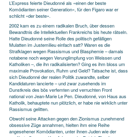
L’Express feierte Dieudonné als «einen der beste
Komödianten seiner Generation», für den Figaro war er
schlicht «der beste».
2002 kam es zu einem radikalen Bruch, über dessen
Bewandtnis die Intellektuellen Frankreichs bis heute rätseln.
Hatte Dieudonné seine Rolle des politisch gefälligen
Mulatten im Justemilieu einfach satt? Waren es die
Strafklagen wegen Rassismus und Blasphemie – damals
notabene noch wegen Verunglimpfung von Weissen und
Katholiken –, die ihn radikalisierten? Ging es ihm bloss um
maximale Provokation, Ruhm und Geld? Tatsache ist, dass
sich Dieudonné der realen Politik zuwandte, selber
Kandidaturen lancierte – und zwar zusehends im
Dunstkreis des bös verfemten und verruchten Front
national von Jean-Marie Le Pen. Dieudonné, von Haus aus
Katholik, behauptete nun plötzlich, er habe nie wirklich unter
Rassismus gelitten.
Obwohl seine Attacken gegen den Zionismus zunehmend
obsessive Züge annahmen, hielten ihm eine Reihe
angesehener Komödianten, unter ihnen Juden wie der