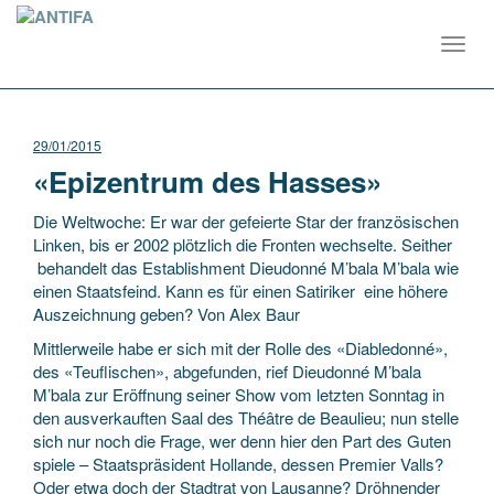
Toggl
navig
29/01/2015
«Epizentrum des Hasses»
Die Weltwoche: Er war der gefeierte Star der französischen
Linken, bis er 2002 plötzlich die Fronten wechselte. Seither
behandelt das Establishment Dieudonné M’bala M’bala wie
einen Staatsfeind. Kann es für einen Satiriker eine höhere
Auszeichnung geben? Von Alex Baur
Mittlerweile habe er sich mit der Rolle des «Diabledonné»,
des «Teuflischen», abgefunden, rief Dieudonné M’bala
M’bala zur Eröffnung seiner Show vom letzten Sonntag in
den ausverkauften Saal des Théâtre de Beaulieu; nun stelle
sich nur noch die Frage, wer denn hier den Part des Guten
spiele – Staatspräsident Hollande, dessen Premier Valls?
Oder etwa doch der Stadtrat von Lausanne? Dröhnender