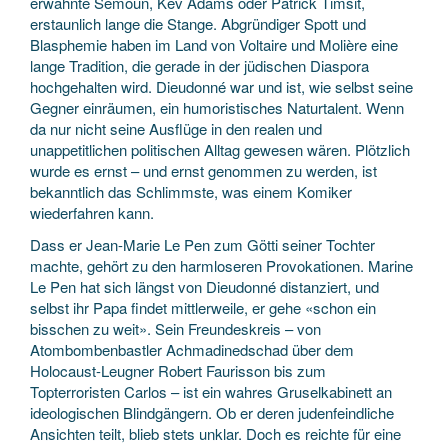
erwähnte Semoun, Kev Adams oder Patrick Timsit,
erstaunlich lange die Stange. Abgründiger Spott und
Blasphemie haben im Land von Voltaire und Molière eine
lange Tradition, die gerade in der jüdischen Diaspora
hochgehalten wird. Dieudonné war und ist, wie selbst seine
Gegner einräumen, ein humoristisches Naturtalent. Wenn
da nur nicht seine Ausflüge in den realen und
unappetitlichen politischen Alltag gewesen wären. Plötzlich
wurde es ernst – und ernst genommen zu werden, ist
bekanntlich das Schlimmste, was einem Komiker
wiederfahren kann.
Dass er Jean-Marie Le Pen zum Götti seiner Tochter
machte, gehört zu den harmloseren Provokationen. Marine
Le Pen hat sich längst von Dieudonné distanziert, und
selbst ihr Papa findet mittlerweile, er gehe «schon ein
bisschen zu weit». Sein Freundeskreis – von
Atombombenbastler Achmadinedschad über dem
Holocaust-Leugner Robert Faurisson bis zum
Topterroristen Carlos – ist ein wahres Gruselkabinett an
ideologischen Blindgängern. Ob er deren judenfeindliche
Ansichten teilt, blieb stets unklar. Doch es reichte für eine