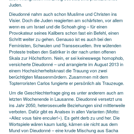
Juden.
Dieudonné nahm auch schon Muslime und Christen ins
Visier. Doch die Juden reagierten am schärfsten, vor allem
wenn es um Israel und die Schoah ging – für einen
Provokateur seines Kalibers schon fast ein Befehl, einen
Schritt weiter zu gehen. Genauso ist es auch bei den
Feministen, Schwulen und Transsexuellen. Ihre wütenden
Proteste treiben den Satiriker in der nach unten offenen
Skala zur Höchstform. Nein, er sei keineswegs homophob,
versicherte Dieudonné – und arrangierte im August 2013 in
einem Hochsicherheitsknast die Trauung von zwei
berüchtigten Massenmördern. Zusammen mit dem
Topterroristen Carlos fungierte er persönlich als Trauzeuge.
Um die Geschlechterfrage ging es unter anderem auch am
letzten Wochenende in Lausanne. Dieudonné versetzt uns
ins Jahr 2050, heterosexuelle Beziehungen sind mittlerweile
verboten. Dafür gibt es Analsex in allen Varianten (Motto:
«Allez vous faire enculer!»). Es geht derb zu und her. Die
Wortspiele wären kaum lustig, kämen sie nicht aus dem
Mund von Dieudonné – eine krude Mischung aus Sacha