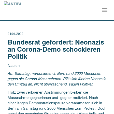
Toggl
navig
24/01/2022
Bundesrat gefordert: Neonazis
an Corona-Demo schockieren
Politik
Nau.ch
Am Samstag marschierten in Bern rund 2000 Menschen
gegen die Corona-Massnahmen. Plötzlich führten Neonazis
den Umzug an. Nicht überraschend, sagen Politiker.
Trotz zwei verlorenen Abstimmungen bleiben die
Massnahmengegnerinnen und -gegner motiviert. Nach
einer langen Demonstrationspause versammelten sich in
Bern am Samstag rund 2000 Menschen zum Protest. Doch
nebst den gewohnten Gruppierungen wie «Mass-Voll» und