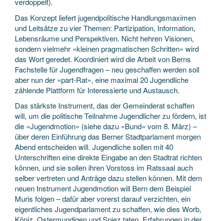
verdoppelt).
Das Konzept liefert jugendpolitische Handlungsmaximen
und Leitsätze zu vier Themen: Partizipation, Information,
Lebensräume und Perspektiven. Nicht hehren Visionen,
sondern vielmehr «kleinen pragmatischen Schritten» wird
das Wort geredet. Koordiniert wird die Arbeit von Berns
Fachstelle für Jugendfragen – neu geschaffen werden soll
aber nun der «part-Rat», eine maximal 20 Jugendliche
zählende Plattform für Interessierte und Austausch.
Das stärkste Instrument, das der Gemeinderat schaffen
will, um die politische Teilnahme Jugendlicher zu fördern, ist
die «Jugendmotion» (siehe dazu «Bund» vom 8. März) –
über deren Einführung das Berner Stadtparlament morgen
Abend entscheiden will. Jugendliche sollen mit 40
Unterschriften eine direkte Eingabe an den Stadtrat richten
können, und sie sollen ihren Vorstoss im Ratssaal auch
selber vertreten und Anträge dazu stellen können. Mit dem
neuen Instrument Jugendmotion will Bern dem Beispiel
Muris folgen – dafür aber vorerst darauf verzichten, ein
eigentliches Jugendparlament zu schaffen, wie dies Worb,
Köniz, Ostermundigen und Spiez taten. Erfahrungen in der