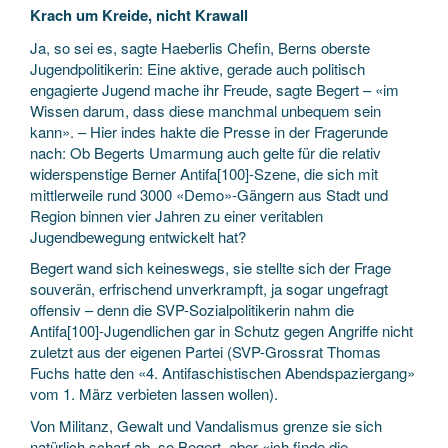
Krach um Kreide, nicht Krawall
Ja, so sei es, sagte Haeberlis Chefin, Berns oberste
Jugendpolitikerin: Eine aktive, gerade auch politisch
engagierte Jugend mache ihr Freude, sagte Begert – «im
Wissen darum, dass diese manchmal unbequem sein
kann». – Hier indes hakte die Presse in der Fragerunde
nach: Ob Begerts Umarmung auch gelte für die relativ
widerspenstige Berner Antifa[100]-Szene, die sich mit
mittlerweile rund 3000 «Demo»-Gängern aus Stadt und
Region binnen vier Jahren zu einer veritablen
Jugendbewegung entwickelt hat?
Begert wand sich keineswegs, sie stellte sich der Frage
souverän, erfrischend unverkrampft, ja sogar ungefragt
offensiv – denn die SVP-Sozialpolitikerin nahm die
Antifa[100]-Jugendlichen gar in Schutz gegen Angriffe nicht
zuletzt aus der eigenen Partei (SVP-Grossrat Thomas
Fuchs hatte den «4. Antifaschistischen Abendspaziergang»
vom 1. März verbieten lassen wollen).
Von Militanz, Gewalt und Vandalismus grenze sie sich
natürlich scharf ab, so Begert, aber «ich finde die