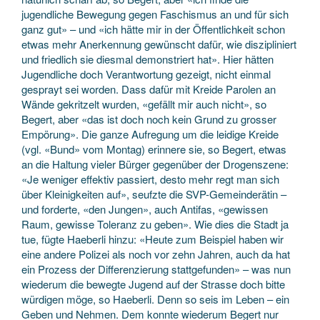
jugendliche Bewegung gegen Faschismus an und für sich
ganz gut» – und «ich hätte mir in der Öffentlichkeit schon
etwas mehr Anerkennung gewünscht dafür, wie diszipliniert
und friedlich sie diesmal demonstriert hat». Hier hätten
Jugendliche doch Verantwortung gezeigt, nicht einmal
gesprayt sei worden. Dass dafür mit Kreide Parolen an
Wände gekritzelt wurden, «gefällt mir auch nicht», so
Begert, aber «das ist doch noch kein Grund zu grosser
Empörung». Die ganze Aufregung um die leidige Kreide
(vgl. «Bund» vom Montag) erinnere sie, so Begert, etwas
an die Haltung vieler Bürger gegenüber der Drogenszene:
«Je weniger effektiv passiert, desto mehr regt man sich
über Kleinigkeiten auf», seufzte die SVP-Gemeinderätin –
und forderte, «den Jungen», auch Antifas, «gewissen
Raum, gewisse Toleranz zu geben». Wie dies die Stadt ja
tue, fügte Haeberli hinzu: «Heute zum Beispiel haben wir
eine andere Polizei als noch vor zehn Jahren, auch da hat
ein Prozess der Differenzierung stattgefunden» – was nun
wiederum die bewegte Jugend auf der Strasse doch bitte
würdigen möge, so Haeberli. Denn so seis im Leben – ein
Geben und Nehmen. Dem konnte wiederum Begert nur