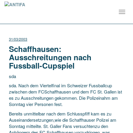
Toggl
navig
31/03/2003
Schaffhausen:
Ausschreitungen nach
Fussball-Cupspiel
sda
sda. Nach dem Viertelfinal im Schweizer Fussballcup
zwischen dem FCSchaffhausen und dem FC St. Gallen ist
es zu Ausschreitungen gekommen. Die Polizeinahm am
Sonntag vier Personen fest.
Bereits unmittelbar nach dem Schlusspfiff kam es zu
Auseinandersetzungen,wie
die Schaffhauser Polizei am
Sonntag mitteilte. St. Galler Fans versuchtenzu den
Anhängern des FC Schaffhausen vorzudringen, was