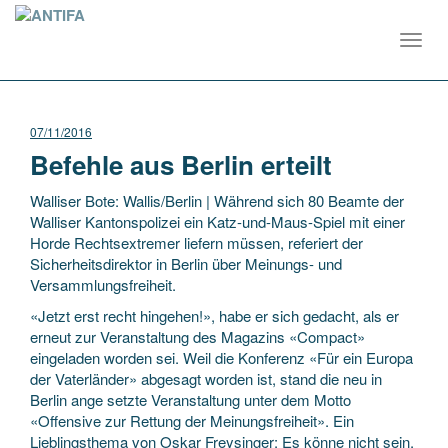
Toggl
navig
07/11/2016
Befehle aus Berlin erteilt
Walliser Bote: Wallis/Berlin | Während sich 80 Beamte der
Walliser Kantonspolizei ein Katz-und-Maus-Spiel mit einer
Horde Rechtsextremer liefern müssen, referiert der
Sicherheitsdirektor in Berlin über Meinungs- und
Versammlungsfreiheit.
«Jetzt erst recht hingehen!», habe er sich gedacht, als er
erneut zur Veranstaltung des Magazins «Compact»
eingeladen worden sei. Weil die Konferenz «Für ein Europa
der Vaterländer» abgesagt worden ist, stand die neu in
Berlin ange setzte Veranstaltung unter dem Motto
«Offensive zur Rettung der Meinungsfreiheit». Ein
Lieblingsthema von Oskar Freysinger: Es könne nicht sein,