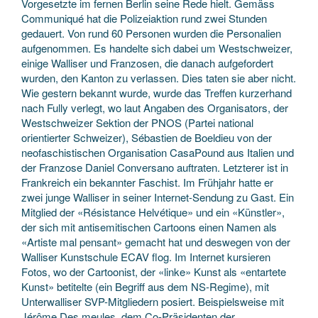
Vorgesetzte im fernen Berlin seine Rede hielt. Gemäss
Communiqué hat die Polizeiaktion rund zwei Stunden
gedauert. Von rund 60 Personen wurden die Personalien
aufgenommen. Es handelte sich dabei um Westschweizer,
einige Walliser und Franzosen, die danach aufgefordert
wurden, den Kanton zu verlassen. Dies taten sie aber nicht.
Wie gestern bekannt wurde, wurde das Treffen kurzerhand
nach Fully verlegt, wo laut Angaben des Organisators, der
Westschweizer Sektion der PNOS (Partei national
orientierter Schweizer), Sébastien de Boeldieu von der
neofaschistischen Organisation CasaPound aus Italien und
der Franzose Daniel Conversano auftraten. Letzterer ist in
Frankreich ein bekannter Faschist. Im Frühjahr hatte er
zwei junge Walliser in seiner Internet-Sendung zu Gast. Ein
Mitglied der «Résistance Helvétique» und ein «Künstler»,
der sich mit antisemitischen Cartoons einen Namen als
«Artiste mal pensant» gemacht hat und deswegen von der
Walliser Kunstschule ECAV flog. Im Internet kursieren
Fotos, wo der Cartoonist, der «linke» Kunst als «entartete
Kunst» betitelte (ein Begriff aus dem NS-Regime), mit
Unterwalliser SVP-Mitgliedern posiert. Beispielsweise mit
Jérôme Des meules, dem Co-Präsidenten der