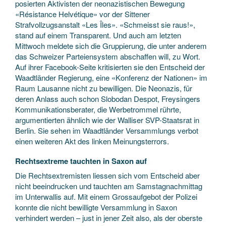
posierten Aktivisten der neonazistischen Bewegung
«Résistance Helvétique» vor der Sittener
Strafvollzugsanstalt «Les Îles». «Schmeisst sie raus!»,
stand auf einem Transparent. Und auch am letzten
Mittwoch meldete sich die Gruppierung, die unter anderem
das Schweizer Parteiensystem abschaffen will, zu Wort.
Auf ihrer Facebook-Seite kritisierten sie den Entscheid der
Waadtländer Regierung, eine «Konferenz der Nationen» im
Raum Lausanne nicht zu bewilligen. Die Neonazis, für
deren Anlass auch schon Slobodan Despot, Freysingers
Kommunikationsberater, die Werbetrommel rührte,
argumentierten ähnlich wie der Walliser SVP-Staatsrat in
Berlin. Sie sehen im Waadtländer Versammlungs verbot
einen weiteren Akt des linken Meinungsterrors.
Rechtsextreme tauchten in Saxon auf
Die Rechtsextremisten liessen sich vom Entscheid aber
nicht beeindrucken und tauchten am Samstagnachmittag
im Unterwallis auf. Mit einem Grossaufgebot der Polizei
konnte die nicht bewilligte Versammlung in Saxon
verhindert werden – just in jener Zeit also, als der oberste