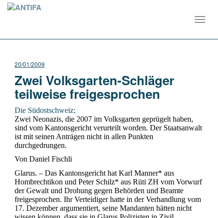
Toggl
navig
20/01/2009
Zwei Volksgarten-Schläger
teilweise freigesprochen
Die Südostschweiz;
Zwei Neonazis, die 2007 im Volksgarten geprügelt haben,
sind vom Kantonsgericht verurteilt worden. Der Staatsanwalt
ist mit seinen Anträgen nicht in allen Punkten
durchgedrungen.
Von Daniel Fischli
Glarus. – Das Kantonsgericht hat Karl Manner* aus
Hombrechtikon und Peter Schilz* aus Rüti ZH vom Vorwurf
der Gewalt und Drohung gegen Behörden und Beamte
freigesprochen. Ihr Verteidiger hatte in der Verhandlung vom
17. Dezember argumentiert, seine Mandanten hätten nicht
wissen können, dass sie in Glarus Polizisten in Zivil