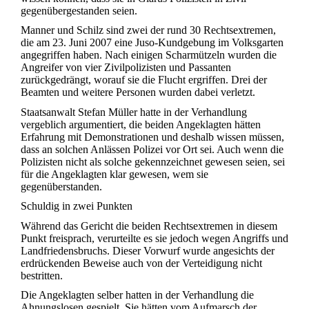
gegenübergestanden seien.
Manner und Schilz sind zwei der rund 30 Rechtsextremen,
die am 23. Juni 2007 eine Juso-Kundgebung im Volksgarten
angegriffen haben. Nach einigen Scharmützeln wurden die
Angreifer von vier Zivilpolizisten und Passanten
zurückgedrängt, worauf sie die Flucht ergriffen. Drei der
Beamten und weitere Personen wurden dabei verletzt.
Staatsanwalt Stefan Müller hatte in der Verhandlung
vergeblich argumentiert, die beiden Angeklagten hätten
Erfahrung mit Demonstrationen und deshalb wissen müssen,
dass an solchen Anlässen Polizei vor Ort sei. Auch wenn die
Polizisten nicht als solche gekennzeichnet gewesen seien, sei
für die Angeklagten klar gewesen, wem sie
gegenüberstanden.
Schuldig in zwei Punkten
Während das Gericht die beiden Rechtsextremen in diesem
Punkt freisprach, verurteilte es sie jedoch wegen Angriffs und
Landfriedensbruchs. Dieser Vorwurf wurde angesichts der
erdrückenden Beweise auch von der Verteidigung nicht
bestritten.
Die Angeklagten selber hatten in der Verhandlung die
Ahnungslosen gespielt. Sie hätten vom Aufmarsch der