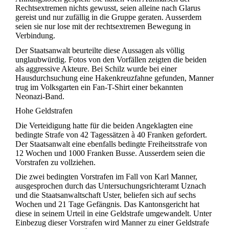
Rechtsextremen nichts gewusst, seien alleine nach Glarus
gereist und nur zufällig in die Gruppe geraten. Ausserdem
seien sie nur lose mit der rechtsextremen Bewegung in
Verbindung.
Der Staatsanwalt beurteilte diese Aussagen als völlig
unglaubwürdig. Fotos von den Vorfällen zeigten die beiden
als aggressive Akteure. Bei Schilz wurde bei einer
Hausdurchsuchung eine Hakenkreuzfahne gefunden, Manner
trug im Volksgarten ein Fan-T-Shirt einer bekannten
Neonazi-Band.
Hohe Geldstrafen
Die Verteidigung hatte für die beiden Angeklagten eine
bedingte Strafe von 42 Tagessätzen à 40 Franken gefordert.
Der Staatsanwalt eine ebenfalls bedingte Freiheitsstrafe von
12 Wochen und 1000 Franken Busse. Ausserdem seien die
Vorstrafen zu vollziehen.
Die zwei bedingten Vorstrafen im Fall von Karl Manner,
ausgesprochen durch das Untersuchungsrichteramt Uznach
und die Staatsanwaltschaft Uster, beliefen sich auf sechs
Wochen und 21 Tage Gefängnis. Das Kantonsgericht hat
diese in seinem Urteil in eine Geldstrafe umgewandelt. Unter
Einbezug dieser Vorstrafen wird Manner zu einer Geldstrafe