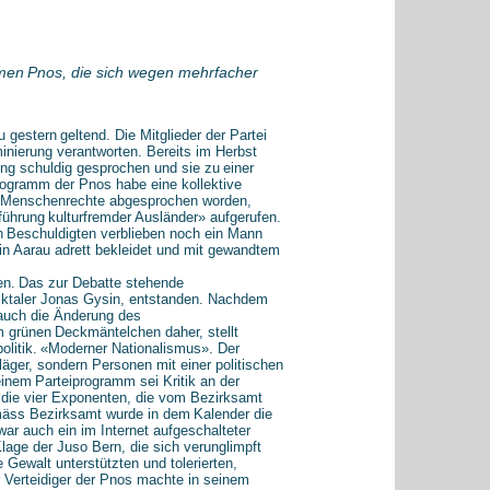
emen
Pnos, die sich wegen mehrfacher
u gestern
geltend. Die Mitglieder der Partei
nierung verantworten. Bereits im Herbst
ng schuldig gesprochen und sie zu
einer
rogramm der Pnos habe eine kollektive
m Menschenrechte abgesprochen worden,
führung
kulturfremder Ausländer» aufgerufen.
n
Beschuldigten verblieben noch ein Mann
 in Aarau adrett bekleidet und mit gewandtem
en.
Das zur Debatte stehende
icktaler Jonas Gysin, entstanden. Nachdem
 auch die Änderung des
m grünen
Deckmäntelchen daher, stellt
litik.
«Moderner Nationalismus». Der
äger, sondern Personen mit einer politischen
einem
Parteiprogramm sei Kritik an der
 die vier Exponenten, die vom Bezirksamt
emäss Bezirksamt wurde in dem
Kalender die
war auch ein im Internet aufgeschalteter
lage der Juso Bern, die sich verunglimpft
 Gewalt unterstützten und tolerierten,
r Verteidiger der Pnos machte in seinem