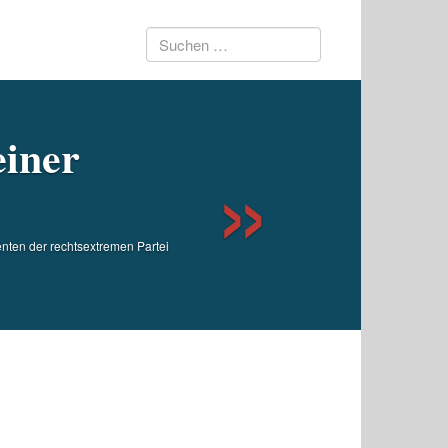
Suchen
Next
nach:
einer
enten der rechtsextremen Partei