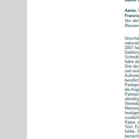
Aarau. 
Franzis
Vor dem
Rassen
Unschul
nationa
2007 ha
Geldstr
Schmähu
hatte d
Drei de
und ein
Auftrete
berufli
Parteip
die Ang
Parteip
allerdi
Verteidi
Meinun
heutigen
zusätzl
Kippa, 
Text: Es
fühlte.
bezeich