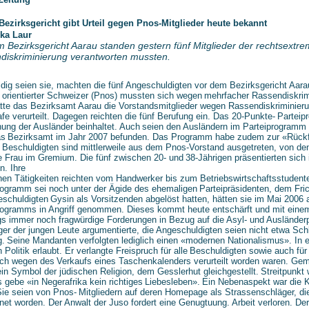
Bezirksgericht gibt Urteil gegen Pnos-Mitglieder heute bekannt
ka Laur
 Bezirksgericht Aarau standen gestern fünf Mitglieder der rechtsextr
diskriminierung verantworten mussten.
dig seien sie, machten die fünf Angeschuldigten vor dem Bezirksgericht Aara
l orientierter Schweizer (Pnos) mussten sich wegen
mehrfacher Rassendiskrimi
tte das Bezirksamt
Aarau die Vorstandsmitglieder wegen Rassendiskriminieru
afe verurteilt. Dagegen reichten die fünf Berufung ein. Das 20-Punkte-
Parteip
ng der Ausländer beinhaltet. Auch
seien den Ausländern im Parteiprogram
as
Bezirksamt im Jahr 2007 befunden. Das Programm habe zudem zur «Rück
r Beschuldigten sind mittlerweile aus dem Pnos-Vorstand ausgetreten, von de
e Frau im Gremium. Die fünf zwischen 20- und
38-Jährigen präsentierten sich
n. Ihre
chen Tätigkeiten reichten vom Handwerker bis zum Betriebswirtschaftsstudent
rogramm sei noch unter der Ägide des ehemaligen
Parteipräsidenten, dem Fr
eschuldigten
Gysin als Vorsitzenden abgelöst hatten, hätten sie im Mai 2006
rogramms in Angriff genommen. Dieses kommt heute entschärft und mit eine
ngs immer noch fragwürdige Forderungen in Bezug auf die
Asyl- und Ausländerpo
ger der jungen Leute argumentierte, die
Angeschuldigten seien nicht etwa Schl
g.
Seine Mandanten verfolgten lediglich einen «modernen Nationalismus». In 
 Politik erlaubt. Er verlangte Freispruch für alle
Beschuldigten sowie auch für
ich wegen des
Verkaufs eines Taschenkalenders verurteilt worden waren. G
ein Symbol der jüdischen Religion, dem Gesslerhut gleichgestellt.
Streitpunkt 
 gebe «in Negerafrika kein richtiges
Liebesleben».
Ein Nebenaspekt war die K
 Sie seien von Pnos-
Mitgliedern auf deren Homepage als Strassenschläger, die
net worden. Der Anwalt der Juso fordert eine Genugtuung.
Arbeit verloren. De