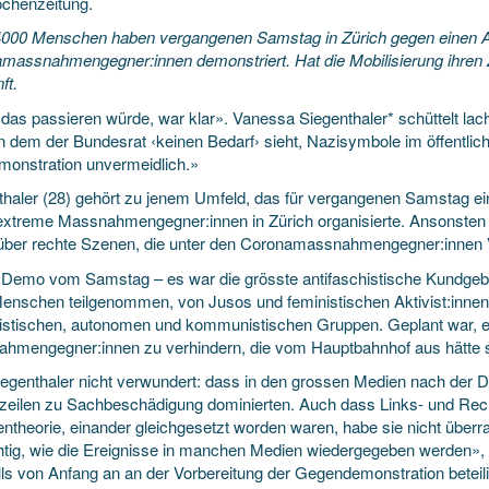
chenzeitung.
000 Menschen haben vergangenen Samstag in Zürich gegen einen 
massnahmengegner:innen demonstriert. Hat die Mobilisierung ihren Z
ft.
das passieren würde, war klar». Vanessa Siegenthaler* schüttelt lac
in dem der Bundesrat ‹keinen Bedarf› sieht, Nazisymbole im öffentlic
monstration unvermeidlich.»
thaler (28) gehört zu jenem Umfeld, das für vergangenen Samstag 
extreme Massnahmengegner:innen in Zürich organisierte. Ansonsten rec
 über rechte Szenen, die unter den Coronamassnahmengegner:innen 
 Demo vom Samstag – es war die grösste antifaschistische Kundgebu
enschen teilgenommen, von Jusos und feministischen Aktivist:innen
istischen, autonomen und kommunistischen Gruppen. Geplant war, e
hmengegner:innen zu verhindern, die vom Hauptbahnhof aus hätte st
egenthaler nicht verwundert: dass in den grossen Medien nach der 
zeilen zu Sachbeschädigung dominierten. Auch dass Links- und Rech
ntheorie, einander gleichgesetzt worden waren, habe sie nicht überras
htig, wie die Ereignisse in manchen Medien wiedergegeben werden», 
lls von Anfang an an der Vorbereitung der Gegendemonstration beteili