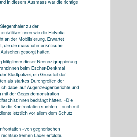
und in diesem Ausmass war die richtige
Siegenthaler zu der
kritiker:innen wie die Helvetia-
ht an der Mobilisierung. Erwartet
t, die die massnahmenkritische
 Aufsehen gesorgt hatten.
 Mitglieder dieser Neonazigruppierung
rant:innen beim Escher-Denkmal
er Stadtpolizei, ein Grossteil der
en als starkes Durchgreifen der
 sich dabei auf Augenzeugenberichte und
ion mit der Gegendemonstration
aschist:innen bedrängt hätten. «Die
tiv die Konfrontation suchten – auch mit
 diente letztlich vor allem dem Schutz
onfrontation «von gegnerischen
rechtsextremen Lager erfolgte,