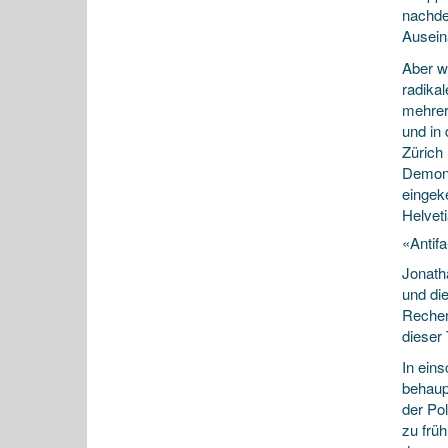
nachde
Ausein
Aber w
radika
mehrer
und in
Zürich
Demons
eingeke
Helveti
«Antif
Jonath
und di
Recher
dieser
In ein
behaup
der Po
zu frü