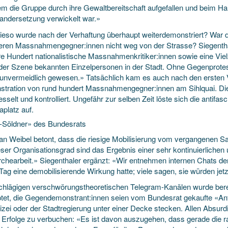
m die Gruppe durch ihre Gewaltbereitschaft aufgefallen und beim Hau
andersetzung verwickelt war.»
ieso wurde nach der Verhaftung überhaupt weiterdemonstriert? War das
leren Massnahmengegner:innen nicht weg von der Strasse? Siegentha
e Hundert nationalistische Massnahmenkritiker:innen sowie eine Vie
 der Szene bekannten Einzelpersonen in der Stadt. Ohne Gegenprotest
 unvermeidlich gewesen.» Tatsächlich kam es auch nach den ersten 
tration von rund hundert Massnahmengegner:innen am Sihlquai. Die
sselt und kontrolliert. Ungefähr zur selben Zeit löste sich die antif
aplatz auf.
a-Söldner» des Bundesrats
an Weibel betont, dass die riesige Mobilisierung vom vergangenen S
eser Organisationsgrad sind das Ergebnis einer sehr kontinuierlichen
chearbeit.» Siegenthaler ergänzt: «Wir entnehmen internen Chats 
 Tag eine demobilisierende Wirkung hatte; viele sagen, sie würden j
schlägigen verschwörungstheoretischen Telegram-Kanälen wurde b
tet, die Gegendemonstrant:innen seien vom Bundesrat gekaufte «Ant
lizei oder der Stadtregierung unter einer Decke stecken. Allen Absur
h Erfolge zu verbuchen: «Es ist davon auszugehen, dass gerade die r