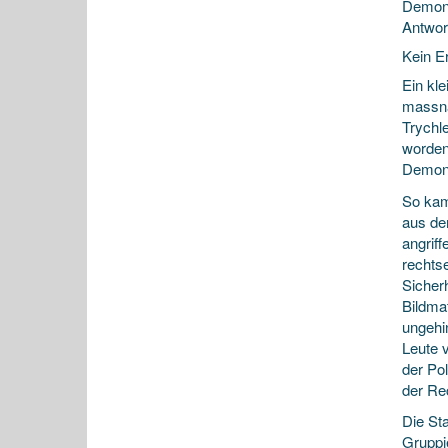
Demons
Antwort
Kein Er
Ein kl
massna
Trychle
worden
Demons
So kam
aus de
angriff
rechts
Sicher
Bildma
ungehi
Leute v
der Pol
der Re
Die St
Gruppi