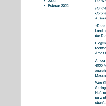
2022
Die Wo
Februar 2022
Rund 4
Corona
Auskun
«Dass 
Land, 
der De
Siegen
rechts
Arbeit
An der
4000 M
anarch
Massna
Was Si
Schlag
Hufeise
so wic
ebenfa