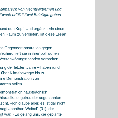
Aufmarsch von Rechtsextremen und
weck erfüllt? Zwei Beteiligte geben
hend den Kopf. Und ergänzt: «In einem
hen Raum zu verbieten, ist diese Lesart
eine Gegendemonstration gegen
herchiert sie in ihrer politischen
Verschwörungstheorien verbreiten.
ng der letzten Jahre – haben rund
 über Klimabewegte bis zu
ine Demonstration von
arten sollen.
Demonstration hauptsächlich
tsradikale, getreu der sogenannten
cht. «Ich glaube aber, es ist gar nicht
sagt Jonathan Weibel* (31), der
gt war. «Es gelang uns, die geplante