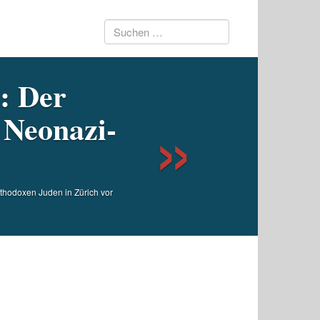
Suchen
Next
: Der
nach:
 Neonazi-
rthodoxen Juden in Zürich vor