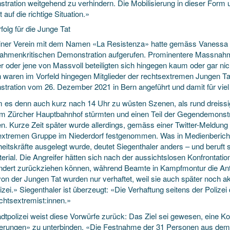
tration weitgehend zu verhindern. Die Mobilisierung in dieser Form 
 auf die richtige Situation.»
folg für die Junge Tat
einer Verein mit dem Namen «La Resistenza» hatte gemäss Vanessa 
hmenkritischen Demonstration aufgerufen. Prominentere Massnahmen
r oder jene von Massvoll beteiligten sich hingegen kaum oder gar nic
 waren im Vorfeld hingegen Mitglieder der rechtsextremen Jungen Ta
tration vom 26. Dezember 2021 in Bern angeführt und damit für viel
 es denn auch kurz nach 14 Uhr zu wüsten Szenen, als rund dreissig
m Zürcher Hauptbahnhof stürmten und einen Teil der Gegendemonst
en. Kurze Zeit später wurde allerdings, gemäss einer Twitter-Meldung d
extremen Gruppe im Niederdorf festgenommen. Was in Medienbericht
heitskräfte ausgelegt wurde, deutet Siegenthaler anders – und beruft
terial. Die Angreifer hätten sich nach der aussichtslosen Konfrontat
ndert zurückziehen können, während Beamte in Kampfmontur die Antif
on der Jungen Tat wurden nur verhaftet, weil sie auch später noch ak
izei.» Siegenthaler ist überzeugt: «Die Verhaftung seitens der Polizei
chtsextremist:innen.»
adtpolizei weist diese Vorwürfe zurück: Das Ziel sei gewesen, eine K
erungen» zu unterbinden. «Die Festnahme der 31 Personen aus dem 