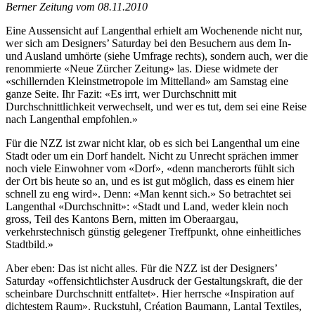
Berner Zeitung vom 08.11.2010
Eine Aussensicht auf Langenthal erhielt am Wochenende nicht nur,
wer sich am Designers’ Saturday bei den Besuchern aus dem In-
und Ausland umhörte (siehe Umfrage rechts), sondern auch, wer die
renommierte «Neue Zürcher Zeitung» las. Diese widmete der
«schillernden Kleinstmetropole im Mittelland» am Samstag eine
ganze Seite. Ihr Fazit: «Es irrt, wer Durchschnitt mit
Durchschnittlichkeit verwechselt, und wer es tut, dem sei eine Reise
nach Langenthal empfohlen.»
Für die NZZ ist zwar nicht klar, ob es sich bei Langenthal um eine
Stadt oder um ein Dorf handelt. Nicht zu Unrecht sprächen immer
noch viele Einwohner vom «Dorf», «denn mancherorts fühlt sich
der Ort bis heute so an, und es ist gut möglich, dass es einem hier
schnell zu eng wird». Denn: «Man kennt sich.» So betrachtet sei
Langenthal «Durchschnitt»: «Stadt und Land, weder klein noch
gross, Teil des Kantons Bern, mitten im Oberaargau,
verkehrstechnisch günstig gelegener Treffpunkt, ohne einheitliches
Stadtbild.»
Aber eben: Das ist nicht alles. Für die NZZ ist der Designers’
Saturday «offensichtlichster Ausdruck der Gestaltungskraft, die der
scheinbare Durchschnitt entfaltet». Hier herrsche «Inspiration auf
dichtestem Raum». Ruckstuhl, Création Baumann, Lantal Textiles,