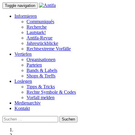
Toggle navigation
Informieren
Communiqués
Recherche
Lautstark!
Antifa-Revue
Jahresrückblicke
Rechtsextreme Vorfälle
Vertiefen
Organisationen
Parteien
Bands & Labels
Shops & Treffs
Loslegen
Tipps & Tricks
Rechte Symbole & Codes
Vorfall melden
Medienarchiv
Kontakt
Suchen
nach: