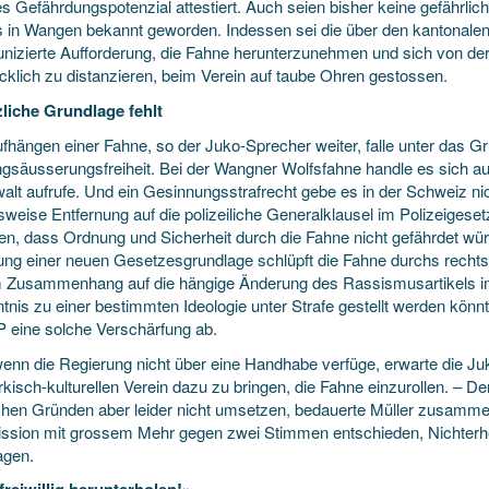
es Gefährdungspotenzial attestiert. Auch seien bisher keine gefährli
s in Wangen bekannt geworden. Indessen sei die über den kantonalen 
izierte Aufforderung, die Fahne herunterzunehmen und sich von der
cklich zu distanzieren, beim Verein auf taube Ohren gestossen.
liche Grundlage fehlt
fhängen einer Fahne, so der Juko-Sprecher weiter, falle unter das G
gsäusserungsfreiheit. Bei der Wangner Wolfsfahne handle es sich a
alt aufrufe. Und ein Gesinnungsstrafrecht gebe es in der Schweiz nic
weise Entfernung auf die polizeiliche Generalklausel im Polizeigeset
en, dass Ordnung und Sicherheit durch die Fahne nicht gefährdet wü
ung einer neuen Gesetzesgrundlage schlüpft die Fahne durchs rechtss
 Zusammenhang auf die hängige Änderung des Rassismusartikels im 
nis zu einer bestimmten Ideologie unter Strafe gestellt werden könnt
P eine solche Verschärfung ab.
enn die Regierung nicht über eine Handhabe verfüge, erwarte die J
kisch-kulturellen Verein dazu zu bringen, die Fahne einzurollen. – Der
ichen Gründen aber leider nicht umsetzen, bedauerte Müller zusam
sion mit grossem Mehr gegen zwei Stimmen entschieden, Nichterhe
agen.