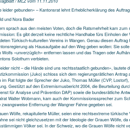
 Tagblatt / MLZ vom 11.11.2010
 leider gebunden» – Kantonsrat lehnt Erheblicherklärung des Auftra
ild und Nora Bader
rn sprach aus den meisten Voten, doch die Ratsmehrheit kam zum s
mission: Es gibt derzeit keine rechtliche Handhabe fürs Einholen de
deten Türkisch-kulturellen Vereins in Wangen. Genau diesen Auftrag
ntonsregierung als Hausaufgabe auf den Weg geben wollen: Sie soll
 Wolfs «unverzüglich» entfernen lassen und das Tragen oder Aufhä
ntons Solothurn verbieten.
eider nicht – die Hände sind uns rechtsstaatlich gebunden», lautete 
stizkommission (Juko) schloss sich dem regierungsrätlichen Antrag a
n im Rat folgte der Sprecher der Juko, Thomas Müller (CVP, Lostorf)
ung. Gestützt auf den Extremismusbericht 2004, die Beurteilung dur
enst für Analyse und Prävention DAP) sowie die bundesrätliche Antwor
alrat Walter Wobmann, kam auch der Kommissionssprecher zum Schl
ne zwangsweise Entfernung der Wangner Fahne gegeben sei.
auen Wölfe, rekapitulierte Müller, seien eine rechtsextreme türkisch
ahne sei nicht gleichzusetzen mit der Ideologie der Grauen Wölfe, d
rkstämmigen Völker sei. In der Schweiz, wo die Grauen Wölfe nicht ve