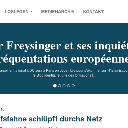
LOSLEGEN
MEDIENARCHIV
KONTAKT
s
 Freysinger et ses inquié
réquentations européenn
eiller national UDC sera à Paris en décembre pour s’exprimer sur «l’islamisation» 
le Bloc Identitaire, une des formations l...
010
fsfahne schlüpft durchs Netz