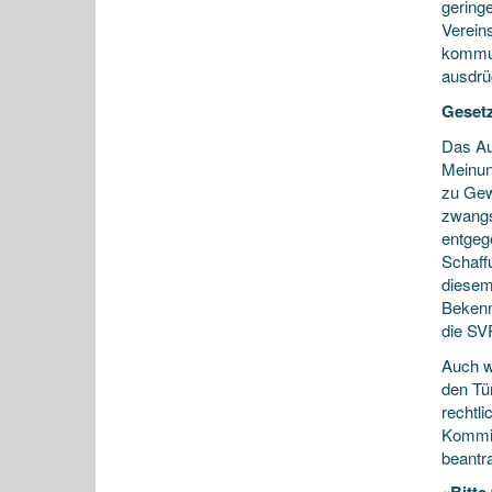
gering
Verein
kommun
ausdrü
Gesetz
Das Au
Meinun
zu Gew
zwangs
entgeg
Schaff
diesem
Bekennt
die SV
Auch w
den Tür
rechtl
Kommis
beantr