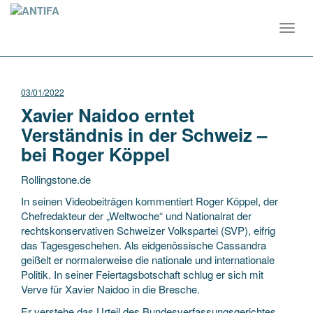
Toggl
navig
03/01/2022
Xavier Naidoo erntet
Verständnis in der Schweiz –
bei Roger Köppel
Rollingstone.de
In seinen Videobeiträgen kommentiert Roger Köppel, der
Chefredakteur der „Weltwoche“ und Nationalrat der
rechtskonservativen Schweizer Volkspartei (SVP), eifrig
das Tagesgeschehen. Als eidgenössische Cassandra
geißelt er normalerweise die nationale und internationale
Politik. In seiner Feiertagsbotschaft schlug er sich mit
Verve für Xavier Naidoo in die Bresche.
Er verstehe das Urteil des Bundesverfassungsgerichtes