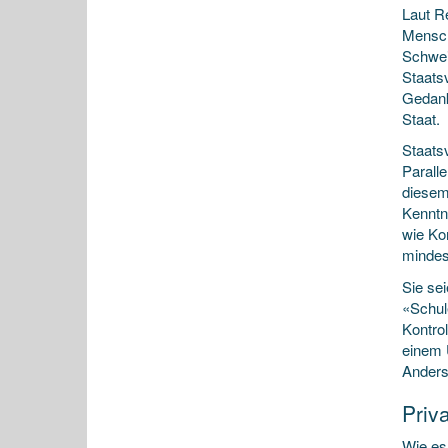
Laut R
Mensch
Schwei
Staats
Gedank
Staat.
Staatsv
Parall
diesem
Kenntn
wie Kon
mindest
Sie se
«Schul
Kontrol
einem 
Anders
Priv
Wie es