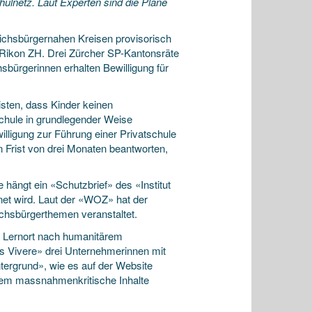
ulnetz. Laut Experten sind die Pläne
eichsbürgernahen Kreisen provisorisch
n Rikon ZH. Drei Zürcher SP-Kantonsräte
sbürgerinnen erhalten Bewilligung für
sten, dass Kinder keinen
schule in grundlegender Weise
lligung zur Führung einer Privatschule
n Frist von drei Monaten beantworten,
 hängt ein «Schutzbrief» des «Institut
net wird. Laut der «WOZ» hat der
hsbürgerthemen veranstaltet.
er Lernort nach humanitärem
s Vivere» drei Unternehmerinnen mit
ergrund», wie es auf der Website
erem massnahmenkritische Inhalte