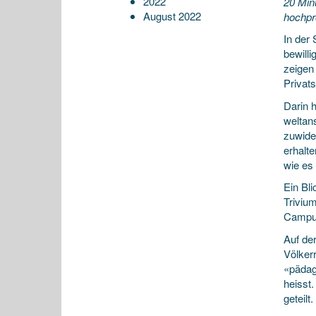
2022
20 Min
August 2022
hochpr
In der
bewill
zeigen
Privat
Darin 
weltan
zuwide
erhalt
wie es 
Ein Bli
Triviu
Campus
Auf der
Völker
«pädag
heisst
geteilt.