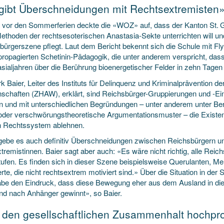
gibt Überschneidungen mit Rechtsextremisten
s vor den Sommerferien deckte die «WOZ» auf, dass der Kanton St. Gall
ethoden der rechtsesoterischen Anastasia-Sekte unterrichten will un
bürgerszene pflegt. Laut dem Bericht bekennt sich die Schule mit Fly
propagierten Schetinin-Pädagogik, die unter anderem verspricht, dass
ialjahren über die Berührung bioenergetischer Felder in zehn Tagen 
rk Baier, Leiter des Instituts für Delinquenz und Kriminalprävention
schaften (ZHAW), erklärt, sind Reichsbürger-Gruppierungen und -Ein
n und mit unterschiedlichen Begründungen – unter anderem unter Ber
oder verschwörungstheoretische Argumentationsmuster – die Existe
 Rechtssystem ablehnen.
gebe es auch definitiv Überschneidungen zwischen Reichsbürgern u
tremistinnen. Baier sagt aber auch: «Es wäre nicht richtig, alle Rei
tufen. Es finden sich in dieser Szene beispielsweise Querulanten, Me
erte, die nicht rechtsextrem motiviert sind.» Über die Situation in der 
abe den Eindruck, dass diese Bewegung eher aus dem Ausland in die 
nd nach Anhänger gewinnt», so Baier.
 den gesellschaftlichen Zusammenhalt hochpr