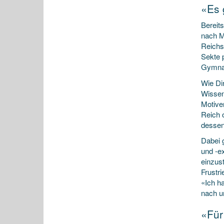
«Es 
Bereit
nach M
Reichs
Sekte 
Gymnas
Wie Di
Wissen
Motive
Reich 
dessen
Dabei 
und -ex
einzus
Frustri
«Ich h
nach u
«Für