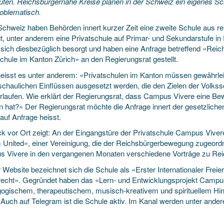
uten. Reichsbürgernahe Kreise planen in der Schweiz ein eigenes Sch
oblematisch.
 Schweiz haben Behörden innert kurzer Zeit eine zweite Schule aus r
igt, unter anderem eine Privatschule auf Primar- und Sekundarstufe i
 sich diesbezüglich besorgt und haben eine Anfrage betreffend «Reich
schule im Kanton Zürich» an den Regierungsrat gestellt.
heisst es unter anderem: «Privatschulen im Kanton müssen gewährlei
schaulichen Einflüssen ausgesetzt werden, die den Zielen der Volks
rlaufen. Wie erklärt der Regierungsrat, dass Campus Vivere eine Bewi
en hat?» Der Regierungsrat möchte die Anfrage innert der gesetzliche
auf Anfrage heisst.
ck vor Ort zeigt: An der Eingangstüre der Privatschule Campus Vivere
m United», einer Vereinigung, die der Reichsbürgerbewegung zugeord
 Vivere in den vergangenen Monaten verschiedene Vorträge zu Reic
 Website bezeichnet sich die Schule als «Erster Internationaler Frei
recht». Gegründet haben das «Lern- und Entwicklungsprojekt Campu
ogischem, therapeutischem, musisch-kreativem und spirituellem Hint
. Auch auf Telegram ist die Schule aktiv. Im Kanal werden unter and