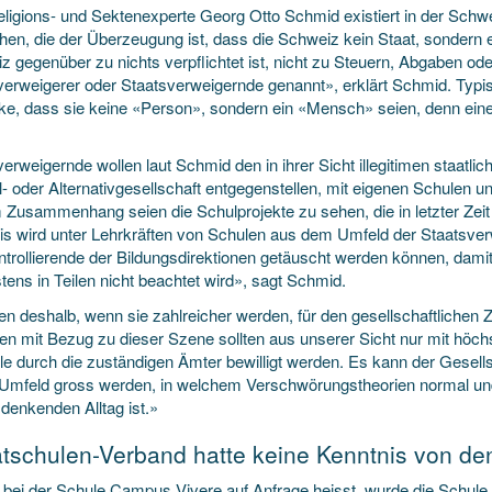
eligions- und Sektenexperte Georg Otto Schmid existiert in der Sc
en, die der Überzeugung ist, dass die Schweiz kein Staat, sondern ei
z gegenüber zu nichts verpflichtet ist, nicht zu Steuern, Abgaben 
verweigerer oder Staatsverweigernde genannt», erklärt Schmid. Typis
e, dass sie keine «Person», sondern ein «Mensch» seien, denn eine
erweigernde wollen laut Schmid den in ihrer Sicht illegitimen staatli
el- oder Alternativgesellschaft entgegenstellen, mit eigenen Schulen
 Zusammenhang seien die Schulprojekte zu sehen, die in letzter Zei
is wird unter Lehrkräften von Schulen aus dem Umfeld der Staatsve
trollierende der Bildungsdirektionen getäuscht werden können, damit 
ens in Teilen nicht beachtet wird», sagt Schmid.
ien deshalb, wenn sie zahlreicher werden, für den gesellschaftliche
en mit Bezug zu dieser Szene sollten aus unserer Sicht nur mit höch
le durch die zuständigen Ämter bewilligt werden. Es kann der Gesells
Umfeld gross werden, in welchem Verschwörungstheorien normal un
denkenden Alltag ist.»
atschulen-Verband hatte keine Kenntnis von de
 bei der Schule Campus Vivere auf Anfrage heisst, wurde die Schule 