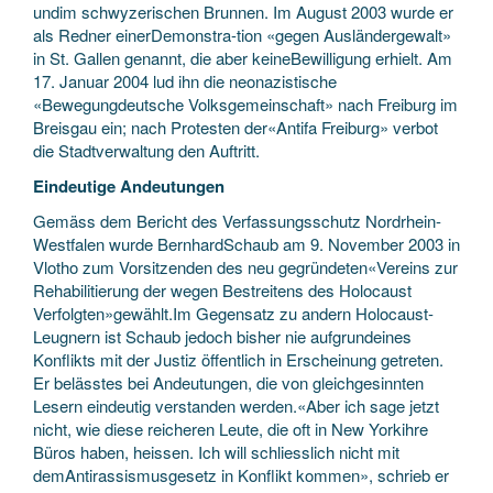
undim schwyzerischen Brunnen. Im August 2003 wurde er
als Redner einerDemonstra-tion «gegen Ausländergewalt»
in St. Gallen genannt, die aber keineBewilligung erhielt. Am
17. Januar 2004 lud ihn die neonazistische
«Bewegungdeutsche Volksgemeinschaft» nach Freiburg im
Breisgau ein; nach Protesten der«Antifa Freiburg» verbot
die Stadtverwaltung den Auftritt.
Eindeutige Andeutungen
Gemäss dem Bericht des Verfassungsschutz Nordrhein-
Westfalen wurde BernhardSchaub am 9. November 2003 in
Vlotho zum Vorsitzenden des neu gegründeten«Vereins zur
Rehabilitierung der wegen Bestreitens des Holocaust
Verfolgten»gewählt.Im Gegensatz zu andern Holocaust-
Leugnern ist Schaub jedoch bisher nie aufgrundeines
Konflikts mit der Justiz öffentlich in Erscheinung getreten.
Er belässtes bei Andeutungen, die von gleichgesinnten
Lesern eindeutig verstanden werden.«Aber ich sage jetzt
nicht, wie diese reicheren Leute, die oft in New Yorkihre
Büros haben, heissen. Ich will schliesslich nicht mit
demAntirassismusgesetz in Konflikt kommen», schrieb er