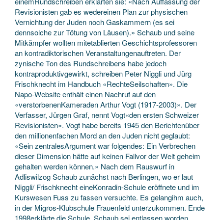
einemRundschreiben erklärten sie: «Nach Auffassung der
Revisionisten gab es wedereinen Plan zur physischen
Vernichtung der Juden noch Gaskammern (es sei
dennsolche zur Tötung von Läusen).» Schaub und seine
Mitkämpfer wollten mitetablierten Geschichtsprofessoren
an kontradiktorischen Veranstaltungenauftreten. Der
zynische Ton des Rundschreibens habe jedoch
kontraproduktivgewirkt, schreiben Peter Niggli und Jürg
Frischknecht im Handbuch «RechteSeilschaften». Die
Napo-Website enthält einen Nachruf auf den
«verstorbenenKameraden Arthur Vogt (1917-2003)». Der
Verfasser, Jürgen Graf, nennt Vogt«den ersten Schweizer
Revisionisten». Vogt habe bereits 1945 den Berichtenüber
den millionenfachen Mord an den Juden nicht geglaubt:
«Sein zentralesArgument war folgendes: Ein Verbrechen
dieser Dimension hätte auf keinen Fallvor der Welt geheim
gehalten werden können.» Nach dem Rauswurf in
Adliswilzog Schaub zunächst nach Berlingen, wo er laut
Niggli/ Frischknecht eineKonradin-Schule eröffnete und im
Kurswesen Fuss zu fassen versuchte. Es gelangihm auch,
in der Migros-Klubschule Frauenfeld unterzukommen. Ende
1998erklärte die Schule, Schaub sei entlassen worden,