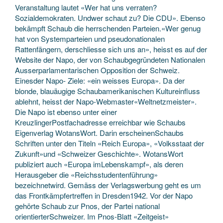
Veranstaltung lautet «Wer hat uns verraten?
Sozialdemokraten. Undwer schaut zu? Die CDU». Ebenso
bekämpft Schaub die herrschenden Parteien.«Wer genug
hat von Systemparteien und pseudonationalen
Rattenfängern, derschliesse sich uns an», heisst es auf der
Website der Napo, der von Schaubgegründeten Nationalen
Ausserparlamentarischen Opposition der Schweiz.
Einesder Napo- Ziele: «ein weisses Europa». Da der
blonde, blauäugige Schaubamerikanischen Kultureinfluss
ablehnt, heisst der Napo-Webmaster«Weltnetzmeister».
Die Napo ist ebenso unter einer
KreuzlingerPostfachadresse erreichbar wie Schaubs
Eigenverlag WotansWort. Darin erscheinenSchaubs
Schriften unter den Titeln «Reich Europa», «Volksstaat der
Zukunft»und «Schweizer Geschichte». WotansWort
publiziert auch «Europa imLebenskampf», als deren
Herausgeber die «Reichsstudentenführung»
bezeichnetwird. Gemäss der Verlagswerbung geht es um
das Frontkämpfertreffen in Dresden1942. Vor der Napo
gehörte Schaub zur Pnos, der Partei national
orientierterSchweizer. Im Pnos-Blatt «Zeitgeist»