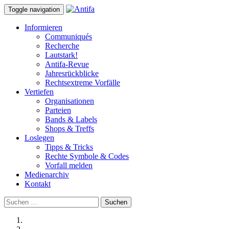
Toggle navigation
Informieren
Communiqués
Recherche
Lautstark!
Antifa-Revue
Jahresrückblicke
Rechtsextreme Vorfälle
Vertiefen
Organisationen
Parteien
Bands & Labels
Shops & Treffs
Loslegen
Tipps & Tricks
Rechte Symbole & Codes
Vorfall melden
Medienarchiv
Kontakt
Suchen
nach: