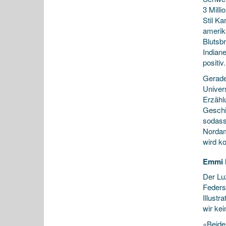
3 Mill
Stil K
amerik
Blutsbr
Indian
positiv.
Gerade
Univer
Erzähl
Geschic
sodass
Nordam
wird k
Emmi h
Der Lu
Feders
Illust
wir ke
«Beide