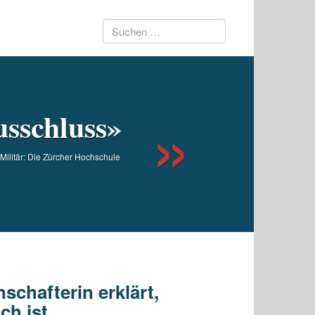
Suchen
Next
nach:
usschluss»
ilitär: Die Zürcher Hochschule
chafterin erklärt,
ch ist