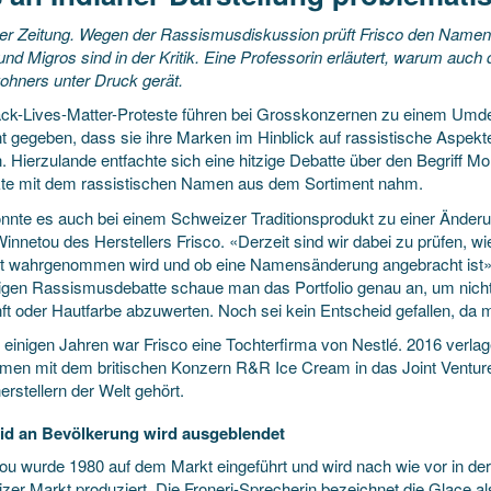
er Zeitung. Wegen der Rassismusdiskussion prüft Frisco den Name
nd Migros sind in der Kritik. Eine Professorin erläutert, warum auch
ohners unter Druck gerät.
ack-Lives-Matter-Proteste führen bei Grosskonzernen zu einem Umd
t gegeben, dass sie ihre Marken im Hinblick auf rassistische Aspekt
. Hierzulande entfachte sich eine hitzige Debatte über den Begriff M
te mit dem rassistischen Namen aus dem Sortiment nahm.
nnte es auch bei einem Schweizer Traditionsprodukt zu einer Ände
Winnetou des Herstellers Frisco. «Derzeit sind wir dabei zu prüfen, 
t wahrgenommen wird und ob eine Namensänderung angebracht ist»,
tigen Rassismusdebatte schaue man das Portfolio genau an, um nich
ft oder Hautfarbe abzuwerten. Noch sei kein Entscheid gefallen, da 
r einigen Jahren war Frisco eine Tochterfirma von Nestlé. 2016 verla
en mit dem britischen Konzern R&R Ice Cream in das Joint Venture 
rstellern der Welt gehört.
d an Bevölkerung wird ausgeblendet
ou wurde 1980 auf dem Markt eingeführt und wird nach wie vor in der
er Markt produziert. Die Froneri-­Sprecherin bezeichnet die Glace als