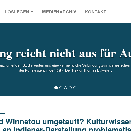
LOSLEGEN
MEDIENARCHIV
KONTAKT
s
g reicht nicht aus für A
azi unter den Studierenden und eine vermeintliche Verbindung zum chinesischen M
der Künste steht in der Kritik. Der Rektor Thomas D. Meie...
020
d Winnetou umgetauft? Kulturwissens
 an Indianer-Darstellung problematis