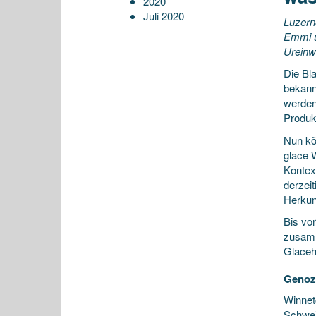
2020
Juli 2020
Luzern
Emmi u
Ureinw
Die Bl
bekann
werden
Produk
Nun kö
glace 
Kontex
derzei
Herkun
Bis vo
zusamm
Glacehe
Genozi
Winnet
Schweiz