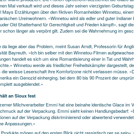
ionen Mal verkauft wird und dieses Jahr seinen vierzigsten Geburtsta
arl Mays Erzählungen über den fiktiven Romanhelden Winnetou, einem
anischen Ureinwohnern. «Winnetou wird als edler und guter Indianer
uder Old Shatterhand für Gerechtigkeit und Frieden kämpft», sagt die
er schon länger als verpönt gilt. Zudem sei die Wahrnehmung im gesc
 da liege aber das Problem, meint Susan Arndt, Professorin für Angli
sität Bayreuth. «Ich bin selber mit den Winnetou-Filmen aufgewachse
ungen handelt es sich um eine Romantisierung einer in Tat und Wahr
hte.» Winnetou werde als friedlicher Freiheitskämpfer dargestellt, de
 die weisse Leserschaft ihre Komfortzone nicht verlassen müsse. «D
erika ein Genozid einherging, bei dem 80 bis 90 Prozent der ursprü
omplett ausgeblendet.»
ält an Sioux fest
zerner Milchverarbeiter Emmi hat eine beinahe identische Glace im
chmuck auf der Verpackung. Emmi sieht keinen Handlungsbedarf: «D
rationen auf der Verpackung diskriminierend oder abwertend verwen
ine Anpassungen.»
 Produkte mögen auf den ersten Blick nicht rassistisch per se sein»,