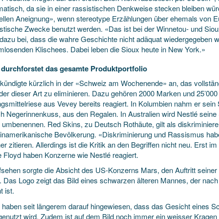
matisch, da sie in einer rassistischen Denkweise stecken bleiben wür
rellen Aneignung», wenn stereotype Erzählungen über ehemals von Eur
istische Zwecke benutzt werden. «Das ist bei der Winnetou- und Sioux
 dazu bei, dass die wahre Geschichte nicht adäquat wiedergegeben wir
mlosenden Klischees. Dabei leben die Sioux heute in New York.»
 durchforstet das gesamte Produktportfolio
 kündigte kürzlich in der «Schweiz am Wochenende» an, das vollstän
lder dieser Art zu eliminieren. Dazu gehören 2000 Marken und 25’000 
gsmittelriese aus Vevey bereits reagiert. In Kolumbien nahm er sei
h Negerinnenkuss, aus den Regalen. In Aus­tralien wird Nestlé sein
 umbenennen. Red Skins, zu Deutsch Rothäute, gilt als diskriminieren
teinamerikanische Bevölkerung. «Diskriminierung und Rassismus haben
r zitieren. Allerdings ist die Kritik an den Begriffen nicht neu. Ers
 ­Floyd haben Konzerne wie Nestlé reagiert.
fsehen sorgte die Absicht des US-Konzerns Mars, den Auftritt seine
. Das Logo zeigt das Bild eines schwarzen älteren Mannes, der nac
 ist.
er haben seit längerem darauf hingewiesen, dass das Gesicht eines S
genutzt wird. Zudem ist auf dem Bild noch immer ein weisser Kragen 