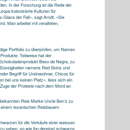
den. In der Forschung ist die Rede der
opa kolonisierte Kulturen für
-Glace der Fall», sagt Arndt. «Sie
d. Man arbeitet mit veralteten,
dige Portfolio zu überprüfen, um Namen
Produkte. Teilweise hat der
n Schokoladenprodukt Beso de Negra, zu
e Süssigkeiten namens Red Skins und
der Begriff für Ureinwohner, Chicos für
 bei uns keinen Platz», liess sich ein
t im Zuge der Proteste nach dem Mord an
r bekannten Reis-Marke Uncle Ben’s zu
h einem texanischen Reisbauern
chwarzen für die Verkäufe einer weissen
zu sehen, so wie ihn dereinst schwarze