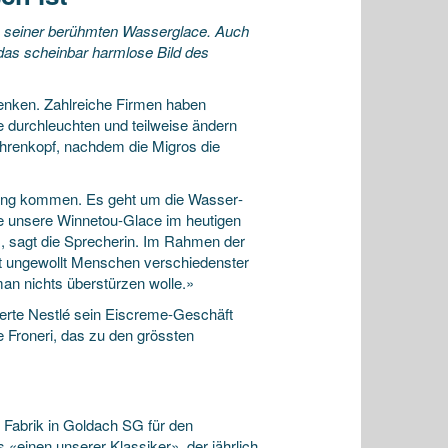
n seiner berühmten Wasserglace. Auch
 das scheinbar harmlose Bild des
enken. Zahlreiche Firmen haben
e durchleuchten und teilweise ändern
ohrenkopf, nachdem die Migros die
rung kommen. Es geht um die Wasser­
wie unsere Winnetou-Glace im heutigen
 sagt die Sprecherin. Im Rahmen der
t ungewollt Menschen verschiedenster
man nichts überstürzen wolle.»
gerte Nestlé sein Eiscreme-Geschäft
Froneri, das zu den grössten
 Fabrik in Goldach SG für den
 «einen unserer Klassiker», der jährlich