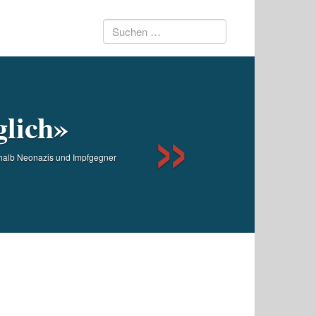
Suchen
Next
nach:
glich»
eshalb Neonazis und Impfgegner