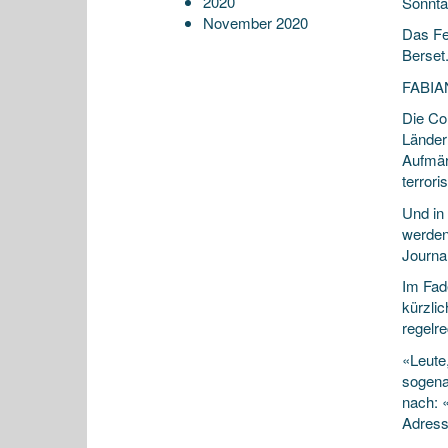
2020
Sonnta
November 2020
Das Fe
Berset
FABI
Die Co
Länder
Aufmär
terror
Und in
werden 
Journal
Im Fad
kürzli
regelre
«Leute
sogena
nach: 
Adress