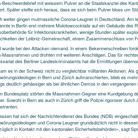
-Beschwerdebrief mit weissem Pulver an die Staatskanzlei des Kant
rt. Später stellte sich heraus, dass es sich beim Pulver bloss um St
ch weiter gingen mutmassliche Corona-Leugner in Deutschland. Am 
nnte in Berlin erst mehrere Molotowcocktails auf ein Gebäude des Ro
oberbehörde für Infektionskrankheiten, wenige Stunden später explo
chkeiten der Leibniz-Gemeinschaft, einem Zusammenschluss von F
zt wurde bei den Attacken niemand. In einem Bekennerschreiben forde
-Massnahmen und drohten mit weiteren Anschlägen. Das für rechts
sariat des Berliner Landeskriminalamts hat die Ermittlungen über
am es in der Schweiz nicht zu vergleichbar militanten Aktionen. Als
wörungsideologen in Bern und Zürich aufmarschierten, blieb es mehrh
ings deutlich gehässiger als bei ähnlichen Demos in den vergangenen
m Bundesplatz störten die Massnahmen-Gegner eine Kundgebung des
ler. Sowohl in Bern als auch in Zürich griff die Polizei rigoroser dur
tranten.
essen hat sich der Nachrichtendienst des Bundes (NDB) eingeschalt
wörungsideologen und Corona-Leugner grundsätzlich nicht in dessen Z
züglich in Kontakt mit den kantonalen Sicherheitsbehörden», sagt Spr