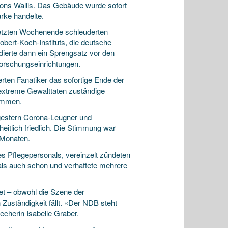
ons Wallis. Das Gebäude wurde sofort
ärke handelte.
letzten Wochenende schleuderten
bert-Koch-Instituts, die deutsche
dierte dann ein Sprengsatz vor den
orschungseinrichtungen.
rten Fanatiker das sofortige Ende der
extreme Gewalttaten zuständige
nommen.
 gestern Corona-Leugner und
eitlich friedlich. Die Stimmung war
 Monaten.
 Pflegepersonals, vereinzelt zündeten
ch als auch schon und verhaftete mehrere
et – obwohl die Szene der
uständigkeit fällt. «Der NDB steht
echerin Isabelle Graber.