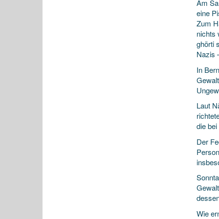
Am Sam
eine P
Zum Ha
nichts
ghörti
Nazis 
In Bern
Gewalt
Ungewö
Laut N
richte
die be
Der Fe
Persone
insbes
Sonnta
Gewalt
dessen 
Wie er