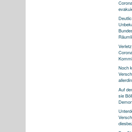
Corona
evakuie
Deutli
Unbeka
Bundes
Räumli
Verlet
Corona
Kommis
Noch k
Versch
allerd
Auf de
sie Böl
Demons
Unterd
Versch
diesbe