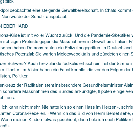
gsblick
dpol beobachtet eine steigende Gewaltbereitschaft. In Chats kommt
. Nun wurde der Schutz ausgebaut.
AN EBERHARD
rona-Krise ist mit voller Wucht zurück. Und die Pandemie-Skeptiker
n schlagen Proteste gegen die Massnahmen in Gewalt um. Italien, Fr
schen haben Demonstranten die Polizei angegriffen. In Deutschland 
istisches Potenzial: Sie warfen Molotowcocktails und zündeten einen 
 der Schweiz? Auch hierzulande radikalisiert sich ein Teil der Szen
militanter. Im Visier haben die Fanatiker alle, die vor den Folgen de
isten, Politiker.
enkreuz der Radikalen steht insbesondere Gesundheitsminister Alain
ch schärfere Massnahmen des Bundes ankündigte, flippten einige Ve
cht aus.
, ich kann nicht mehr. Nie hatte ich so einen Hass im Herzen», schri
nnten Corona-Rebellen. «Wenn ich das Bild von Herrn Berset sehe, 
«Wenn meinen Kindern etwas geschieht, dann hole ich euch Politiker
en!!»