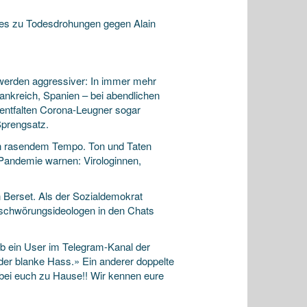
 es zu Todesdrohungen gegen Alain
 werden aggressiver: In immer mehr
ankreich, Spanien – bei abendlichen
entfalten Corona-Leugner sogar
Sprengsatz.
e in rasendem Tempo. Ton und Taten
r Pandemie warnen: Virologinnen,
 Berset. Als der Sozialdemokrat
rschwörungsideologen in den Chats
eb ein User im Telegram-Kanal der
der blanke Hass.» Ein anderer doppelte
 bei euch zu Hause!! Wir kennen eure