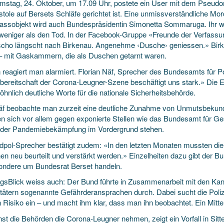
stag, 24. Oktober, um 17.09 Uhr, postete ein User mit dem Pseud
istole auf Bersets Schläfe gerichtet ist. Eine unmissverständliche 
ssobjekt wird auch Bundespräsidentin Simonetta Sommaruga. Ihr w
 weniger als den Tod. In der Facebook-Gruppe «Freunde der Verfassun
 scho längscht nach Birkenau. Angenehme ‹Dusche› geniessen.» Birk
– mit Gaskammern, die als Duschen getarnt waren.
 reagiert man alarmiert. Florian Näf, Sprecher des Bundesamts für Po
bereitschaft der Corona-Leugner-Szene beschäftigt uns stark.» Die 
hnlich deutliche Worte für die nationale Sicherheitsbehörde.
äf beobachte man zurzeit eine deutliche Zunahme von Unmutsbekun
ten sich vor allem gegen exponierte Stellen wie das Bundesamt für Ge
i der Pandemiebekämpfung im Vordergrund stehen.
dpol-Sprecher bestätigt zudem: «In den letzten Monaten mussten d
n neu beurteilt und verstärkt werden.» Einzelheiten dazu gibt der Bun
ondere um Bundesrat Berset handeln.
gsBlick weiss auch: Der Bund führte in Zusammenarbeit mit den Kant
tätern sogenannte Gefährderansprachen durch. Dabei sucht die Polize
Risiko ein – und macht ihm klar, dass man ihn beobachtet. Ein Mittel
nst die Behörden die Corona-Leugner nehmen, zeigt ein Vorfall in Sit