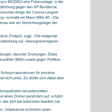
onym MCDXCI eine Fotomontage, in der
Morddrohung gegen den SP-Bundesrat.
ünschen einige der Corona-Leugner
g» schreibt ein Mann Mitte 40: «Die
enau war ein Vernichtungslager der
lizei (Fedpol), sagt: «Die steigende
Entwicklung sei «besorgniserregend».
dungen, darunter Drohungen. Diese
sundheit (BAG) sowie gegen Politiker,
ie Schutzmassnahmen für einzelne
d nicht preis. Es dürfte sich dabei aber
onspolizeien bei potenziellen
i einen Droher persönlich auf, schätzt
, das sich bei Islamisten bewährt hat.
ten. Unbekannte schickten einen