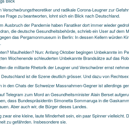
gs Blick
 Verschwörungstheoretiker und radikale Corona-Leugner zur Gefahr f
se Frage zu beantworten, lohnt sich ein Blick nach Deutschland.
em Ausbruch der Pandemie haben Fanatiker dort immer wieder gedroh
ut dran, die deutsche Gesundheitsbehörde, schrieb ein User auf dem 
 gegen das Pergamonmuseum in Berlin: In dessen Kellern würden Kind
.
oten? Maulhelden? Nun: Anfang Oktober begingen Unbekannte im
zten Wochenende schleuderten Unbekannte Brandsätze auf das Rober
llten die militante Rhetorik der Leugner und Verschwörer ernst nehme
In Deutschland ist die Szene deutlich grösser. Und dazu von Rechtse
n in den Chats der Schweizer Massnahmen-Gegner ist allerdings ge
uf Telegram zum Mord an Gesundheitsminister Alain Berset aufgeruft
en, dass Bundespräsidentin Simonetta Sommaruga in die Gaskamm
auen. Aber auch wir, die Bürger dieses Landes.
zwar eine kleine, laute Minderheit sein, ein paar Spinner vielleicht. 
heit zu gefährden. Insbesondere sie.