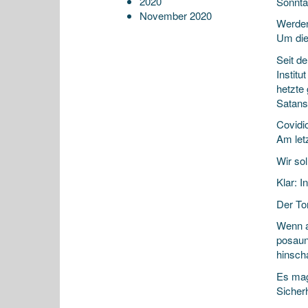
2020
Sonnta
November 2020
Werden
Um die
Seit d
Instit
hetzte
Satans
Covidi
Am let
Wir so
Klar: 
Der To
Wenn a
posaun
hinsch
Es mag 
Sicher