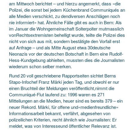
am Mittwoch berichtet – und hierzu angemerkt, dass «die
Polizei, die sonst bei jedem Küchenbrand Communiqués an
alle Medien verschickt, zu dendiversen Anschlägen noch
nie informiert» hat. Ähnliche Fälle gibt es auch in Bern: Als
im Januar die Wohngemeinschaft Solterpolter mutmasslich
vonRechtsextremisten behelligt wurde, teilte die Polizei dies
nicht von sich aus mit, sondern bestätigte den Vorfall erst
auf Anfrage – und als Mitte August etwa 30deutsche
Neonazis vor der deutschen Botschaft in Bern eine Rudolf-
Hess-Kundgebung abhielten, mussten dies die Journalisten
wiederum schon selber merken.
Rund 20 voll geschriebene Rapportseiten sichtet Berns
Stapo-Infochef Franz Märki jeden Tag, und obwohl er nur
einen Bruchteil der Meldungen veröffentlicht,nimmt die
Communiqué-Flut laufend zu: 1996 waren es 271
Mitteilungen an die Medien, heuer sind es bereits 379 – ein
neuer Rekord. Märki, für offene und«medienfreundliche»
Informationsarbeit bekannt, verfährt, abgesehen von
polizeilichen Kriterien, recht ähnlich wie Journalisten: Er
meldet, was von Interesseund öffentlicher Relevanz ist.