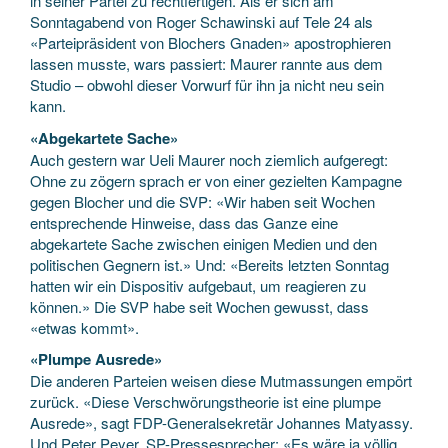
in seiner Partei zu rechtfertigen. Als er sich am
Sonntagabend von Roger Schawinski auf Tele 24 als
«Parteipräsident von Blochers Gnaden» apostrophieren
lassen musste, wars passiert: Maurer rannte aus dem
Studio – obwohl dieser Vorwurf für ihn ja nicht neu sein
kann.
«Abgekartete Sache»
Auch gestern war Ueli Maurer noch ziemlich aufgeregt:
Ohne zu zögern sprach er von einer gezielten Kampagne
gegen Blocher und die SVP: «Wir haben seit Wochen
entsprechende Hinweise, dass das Ganze eine
abgekartete Sache zwischen einigen Medien und den
politischen Gegnern ist.» Und: «Bereits letzten Sonntag
hatten wir ein Dispositiv aufgebaut, um reagieren zu
können.» Die SVP habe seit Wochen gewusst, dass
«etwas kommt».
«Plumpe Ausrede»
Die anderen Parteien weisen diese Mutmassungen empört
zurück. «Diese Verschwörungstheorie ist eine plumpe
Ausrede», sagt FDP-Generalsekretär Johannes Matyassy.
Und Peter Peyer, SP-Pressesprecher: «Es wäre ja völlig