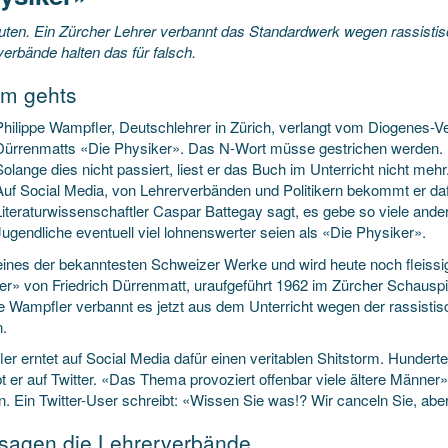
uten. Ein Zürcher Lehrer verbannt das Standardwerk wegen rassisti
erbände halten das für falsch.
m gehts
Philippe Wampfler, Deutschlehrer in Zürich, verlangt vom Diogenes-V
Dürrenmatts «Die Physiker». Das N-Wort müsse gestrichen werden.
Solange dies nicht passiert, liest er das Buch im Unterricht nicht mehr
Auf Social Media, von Lehrerverbänden und Politikern bekommt er dafü
Literaturwissenschaftler Caspar Battegay sagt, es gebe so viele ande
Jugendliche eventuell viel lohnenswerter seien als «Die Physiker».
 eines der bekanntesten Schweizer Werke und wird heute noch fleissig
er» von Friedrich Dürrenmatt, uraufgeführt 1962 im Zürcher Schausp
pe Wampfler verbannt es jetzt aus dem Unterricht wegen der rassisti
.
r erntet auf Social Media dafür einen veritablen Shitstorm. Hunderte
bt er auf Twitter. «Das Thema provoziert offenbar viele ältere Männer
n. Ein Twitter-User schreibt: «Wissen Sie was!? Wir canceln Sie, ab
sagen die Lehrerverbände