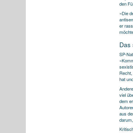
den Fü
«Die d
antisem
er rass
möchte
Das 
SP-Nat
«Kommt
sexisti
Recht,
hat und
Andere
viel üb
dem er
Autoren
aus de
darum,
Kritisc