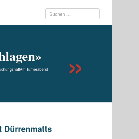
Suchen
Next
nach:
chlagen»
tersuchungshaftAm Turnerabend
t Dürrenmatts