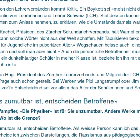
on den Lehrerverbänden kommt Kritik. Ein Boykott sei «meist nicht d
entin von Lehrerinnen und Lehrer Schweiz (LCH). Stattdessen könne
ten zum Anlass nehmen, zu erklären, wie die Umstände damals war
 Kachel, Präsident des Zürcher Sekundarlehrverbands, hält Wampflers
ann solche Wörter nicht aus der Welt schaffen. Mit Tabuisieren bek
 für Jugendliche im pubertären Alter.» Wegschauen heisse auch, eine
ann und soll man aber nicht.» Auch die persönliche Betroffenheit müs
in dunkelhäutiger Schüler in meiner Klasse ist, beziehe ich ihn mit 
 ihn ist.»
ian Hugi, Präsident des Zürcher Lehrerverbands und Mitglied der LCH-
Frage auch schon gestellt. Bei Werken wie Pipi Langstrumpf oder Jim
so vor?» Entscheidend sei vor allem das Alter der Schülerinnen und 
 zumutbar ist, entscheiden Betroffene»
ampfler, «Die Physiker» ist für Sie unzumutbar. Andere Werke m
 Wo ist die Grenze?
mutbar ist, entscheiden Betroffene. Als weisse Person kann ich das n
cheide ich zwischen Darstellungen, die Rassismus aus pädagogischen