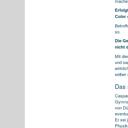
machen
Erfolg
Color 
Betrof
so.
Die Ge
nicht 
Mit di
und sa
wirklic
selber
Das 
Caspar 
Gymnas
von Dü
eventue
Er sei
Physike