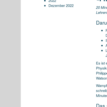
2022
Dezember 2022
20 Min
Lehrerv
Daru
Es ist
Physik
Philip
Watson
Wampfle
schrei
Minute
Das 