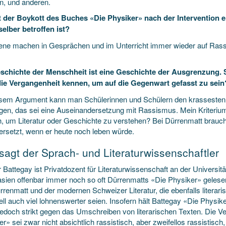
, und anderen.
t der Boykott des Buches «Die Physiker» nach der Intervention ei
selber betroffen ist?
fene machen in Gesprächen und im Unterricht immer wieder auf Rass
schichte der Menschheit ist eine Geschichte der Ausgrenzung. 
die Vergangenheit kennen, um auf die Gegenwart gefasst zu sein
esem Argument kann man Schülerinnen und Schülern den krassest
gen, das sei eine Auseinandersetzung mit Rassismus. Mein Kriterium 
h, um Literatur oder Geschichte zu verstehen? Bei Dürrenmatt braucht 
 ersetzt, wenn er heute noch leben würde.
sagt der Sprach- und Literaturwissenschaftler
Battegay ist Privatdozent für Literaturwissenschaft an der Universitä
ien offenbar immer noch so oft Dürrenmatts «Die Physiker» gelesen
rrenmatt und der modernen Schweizer Literatur, die ebenfalls literar
ll auch viel lohnenswerter seien. Insofern hält Battegay «Die Physike
 jedoch strikt gegen das Umschreiben von literarischen Texten. Die 
r» sei zwar nicht absichtlich rassistisch, aber zweifellos rassistisch,