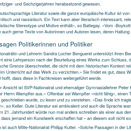
nfziger- und Sechzigerjahren herabsetzend gewesen.
eutschsprachige Literatur sowie die ganze europäische Kultur ist vo
itisch und rassistisch. Ein Text kann aber literarisch interessant, 
istische Stereotype und Motive enthält», so Battegay. «Vom ‹Boykott› l
 auch gerne Texte von Autorinnen und Autoren lesen, deren Haltung o
sagen Politikerinnen und Politiker
ionalrätin und Lehrerin Sandra Locher Benguerel unterstützt ihren Be
 eine Lehrperson nach der Beurteilung eines Werks zum Schluss, da
sche Grenze überschreitet, die nicht mit dem historischen Kontext rela
 im Unterricht auf das Werk zu verzichten.» Sie findet es gut, dass
 hofft, dass diese in Fachkreisen weitergeführt werde.
r Ansicht ist SVP-Nationalrat und ehemaliger Gymnasiallehrer Peter 
er Herrn Wampfler aus.» Offenbar sei Wampfler «nicht fähig», einen Te
 geschrieben wurde, zu lesen und zu verstehen. «Das finde ich tragi
», so Keller. Gute Literatur sei ambivalent und auch die Sprache wand
m 21. Jahrhundert würde nun mal anders schreiben als einer aus dem
 dass jemand ein Kunstwerk erschaffen hat – an diesem soll nicht so
h ist auch Mitte-Nationalrat Philipp Kutter. «Solche Passagen in der Li