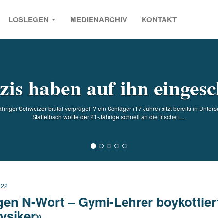
LOSLEGEN
MEDIENARCHIV
KONTAKT
s
is haben auf ihn einges
hriger Schweizer brutal verprügelt ? ein Schläger (17 Jahre) sitzt bereits in Un
Staffelbach wollte der 21-Jährige schnell an die frische L...
022
en N-Wort – Gymi-Lehrer boykottier
ysiker»