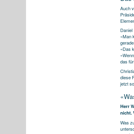
Auch v
Präsid
Elemen
Daniel
«Man k
gerade
«Das k
«Wenn e
das für
Christ
diese 
jetzt 
«Was
Herr W
nicht.
Was zu
unters