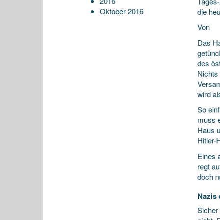
2016
Tages-
Oktober 2016
die heu
Von
Das Ha
getünc
des ös
Nichts
Versam
wird a
So ein
muss e
Haus u
Hitler-
Eines 
regt au
doch n
Nazis
Sicher