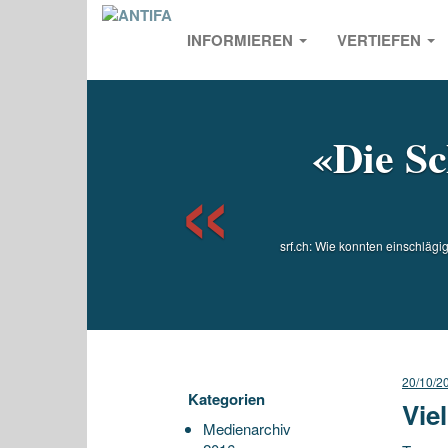
INFORMIEREN
VERTIEFEN
Previou
«Die Sc
srf.ch: Wie konnten einschlä
20/10/2
Kategorien
Vie
Medienarchiv