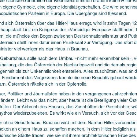
 Die nächste Generation der Rechtsextremisten braucht keine Hitler-
h eigene Symbole, eine eigene Identität geschaffen. Sie wird scheinbar
populistischen Parteien in Europa. Die Übergänge sind fliessend.
d sich Österreich über das Hitler-Haus erregt, wird in zehn Tagen 12
hauptstadt Linz ein Kongress der «Verteidiger Europas» stattfinden
ten, die mühelos den Bogen zwischen Deutschnationalismus und Put
erreich stellt ihnen dafür einen Prunksaal zur Verfügung. Das stört 
inister viel weniger als das Haus in Braunau.
s Geburtshaus solle nach dem Umbau «nicht mehr erkennbar sein», verl
shaltung, die das Österreich der Nachkriegszeit und die damals regie
enheit bis zur Unkenntlichkeit entstellen. Alles zuschütten, was an d
 Fundament des Vergessens konnte die neue Republik gebaut werde
n. Österreich räkelte sich in der Opferrolle.
ker, Politiker und Journalisten haben in den vergangenen Jahrzehnten
 ändern. Leicht war das nicht, aber heute ist die Beteiligung vieler Ös
ritten. Der Abbruch des Hauses, das Zuschütten der Geschichte, wür
ythos wiederzubeleben. Es wirkt wie ein Versuch, sich vor der Gesc
er ohne Geburtshaus: Braunau wird mit dem Namen Hitler verbunden b
acken an einem Haus zu schaffen machen, in dem Hitler lediglich als
eichische Städte fragen, wie sie mit ihrem architektonischen Erbe 