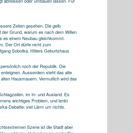
ngt abreissen oder umbauen lassen. Für
essere Zeiten gesehen. Die gelb
ht der Grund, warum es nach dem Willen
ass es einem Neubau gleichkommt.
am. Der Ort dürfe nicht zum
fgang Sobotka. Hitlers Geburtshaus
 persönlich noch der Republik. Die
u enteignen. Ausserdem steht das alte
 alten Hausmauern. Vermutlich wird das
chlagzeilen, im In- und Ausland. Es
 immens wichtiges Problem, und lenkt
urka-Debatte: viel Lärm um nichts.
chtsextremen Szene ist die Stadt aber