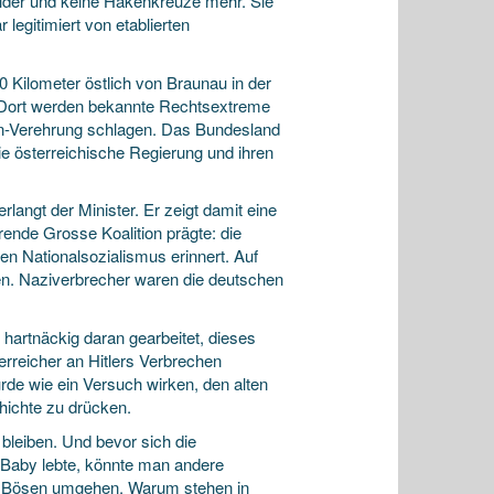
Bilder und keine Hakenkreuze mehr. Sie
 legitimiert von etablierten
0 Kilometer östlich von Braunau in der
. Dort werden bekannte Rechtsextreme
in-Verehrung schlagen. Das Bundesland
die österreichische Regierung und ihren
angt der Minister. Er zeigt damit eine
rende Grosse Koalition prägte: die
en Nationalsozialismus erinnert. Auf
n. Naziverbrecher waren die deutschen
 hartnäckig daran gearbeitet, dieses
terreicher an Hitlers Verbrechen
de wie ein Versuch wirken, den alten
hichte zu drücken.
leiben. Und bevor sich die
 Baby lebte, könnte man andere
des Bösen umgehen. Warum stehen in