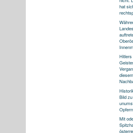
nicht.
hat sic
rechts
Währen
Landes
auftre
Oberöst
Innenm
Hitler
Geiste
Vergang
diesem
Nachbar
Histori
Bild zu
unumst
Opferm
Mit od
Spitzh
österr