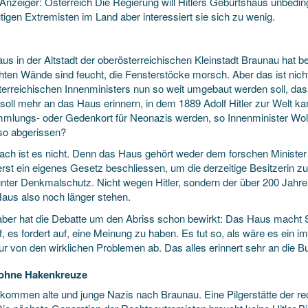
Anzeiger: Österreich Die Regierung will Hitlers Geburtshaus unbedi
tigen Extremisten im Land aber interessiert sie sich zu wenig.
us in der Altstadt der oberösterreichischen Kleinstadt Braunau hat b
hten Wände sind feucht, die Fensterstöcke morsch. Aber das ist nic
terreichischen Innenministers nun so weit umgebaut werden soll, d
 soll mehr an das Haus erinnern, in dem 1889 Adolf Hitler zur Welt k
mlungs- oder Gedenkort für Neonazis werden, so Innenminister Wol
lso abgerissen?
fach ist es nicht. Denn das Haus gehört weder dem forschen Minister
rst ein eigenes Gesetz beschliessen, um die derzeitige Besitzerin z
nter Denkmalschutz. Nicht wegen Hitler, sondern der über 200 Jahre
Haus also noch länger stehen.
aber hat die Debatte um den Abriss schon bewirkt: Das Haus macht S
f, es fordert auf, eine Meinung zu haben. Es tut so, als wäre es ein
ur von den wirklichen Problemen ab. Das alles erinnert sehr an die B
 ohne Hakenkreuze
 kommen alte und junge Nazis nach Braunau. Eine Pilgerstätte der re