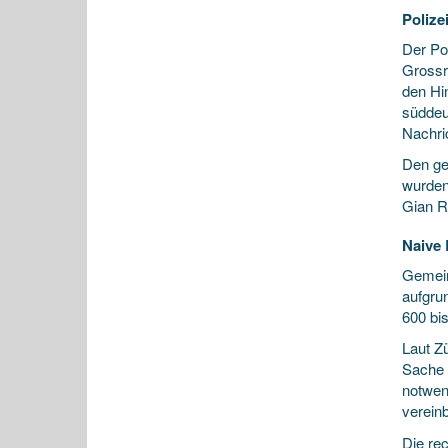
Polize
Der Po
Grossr
den Hi
süddeu
Nachri
Den ge
wurden 
Gian R
Naive
Gemein
aufgru
600 bi
Laut Zü
Sache 
notwen
verein
Die re