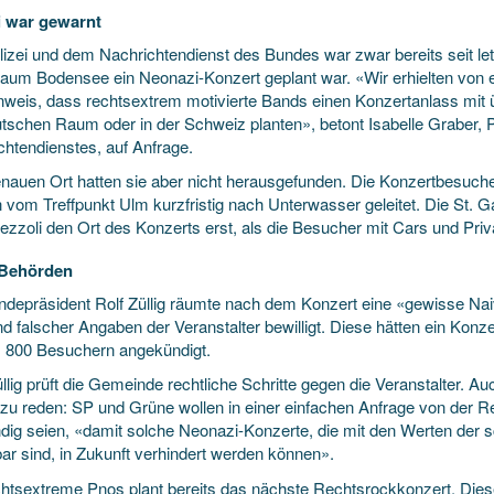
i war gewarnt
lizei und dem Nachrichtendienst des Bundes war zwar bereits seit l
aum Bodensee ein Neonazi-Konzert geplant war. «Wir erhielten von 
nweis, dass rechtsextrem motivierte Bands einen Konzertanlass mit 
tschen Raum oder in der Schweiz planten», betont Isabelle Graber,
chtendienstes, auf Anfrage.
nauen Ort hatten sie aber nicht herausgefunden. Die Konzertbesucher
vom Treffpunkt Ulm kurzfristig nach Unterwasser geleitet. Die St. Gal
ezzoli den Ort des Konzerts erst, als die Besucher mit Cars und Priv
 Behörden
depräsident Rolf Züllig räumte nach dem Konzert eine «gewisse Nai
nd falscher Angaben der Veranstalter bewilligt. Diese hätten ein K
s 800 Besuchern angekündigt.
llig prüft die Gemeinde rechtliche Schritte gegen die Veranstalter. Auc
zu reden: SP und Grüne wollen in einer einfachen Anfrage von der
dig seien, «damit solche Neonazi-Konzerte, die mit den Werten der s
bar sind, in Zukunft verhindert werden können».
chtsextreme Pnos plant bereits das nächste Rechtsrockkonzert. Dieses 