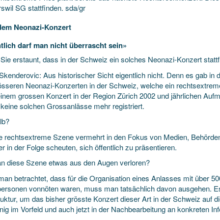
swil SG stattfinden. sda/gr
dem Neonazi-Konzert
tlich darf man nicht überrascht sein»
 Sie erstaunt, dass in der Schweiz ein solches Neonazi-Konzert stattf
kenderovic: Aus historischer Sicht eigentlich nicht. Denn es gab in 
össeren Neonazi-Konzerten in der Schweiz, welche ein rechtsextre
inem grossen Konzert in der Region Zürich 2002 und jährlichen Auf
 keine solchen Grossanlässe mehr registriert.
lb?
ie rechtsextreme Szene vermehrt in den Fokus von Medien, Behörden 
er in der Folge scheuten, sich öffentlich zu präsentieren.
n diese Szene etwas aus den Augen verloren?
an betrachtet, dass für die Organisation eines Anlasses mit über 500
personen vonnöten waren, muss man tatsächlich davon ausgehen. Es 
ruktur, um das bisher grösste Konzert dieser Art in der Schweiz auf die
nig im Vorfeld und auch jetzt in der Nachbearbeitung an konkreten In