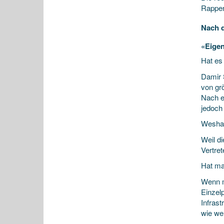
Rapper
Nach 
«Eigen
Hat es
Damir S
von gr
Nach e
jedoch
Wesha
Weil d
Vertret
Hat ma
Wenn m
Einzel
Infrast
wie we