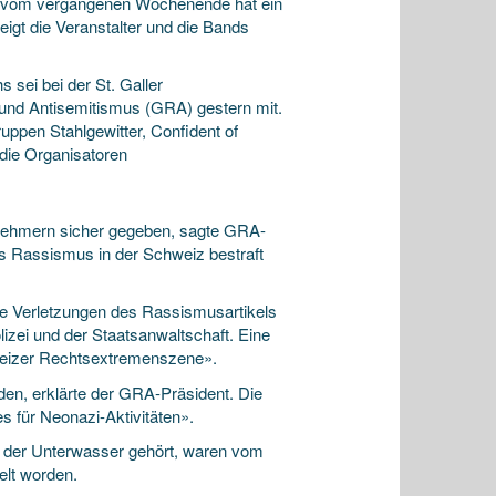
rn vom vergangenen Wochenende hat ein
igt die Veranstalter und die Bands
sei bei der St. Galler
s und Antisemitismus (GRA) gestern mit.
ppen Stahlgewitter, Confident of
 die Organisatoren
lnehmern sicher gegeben, sagte GRA-
ss Rassismus in der Schweiz bestraft
.
he Verletzungen des Rassismusartikels
izei und der Staatsanwaltschaft. Eine
hweizer Rechtsextremenszene».
en, erklärte der GRA-Präsident. Die
 für Neonazi-Aktivitäten».
zu der Unterwasser gehört, waren vom
lt worden.