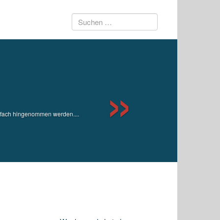
Suchen
Next
nach:
nfach hingenommen werden....