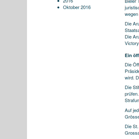
2016
Bieler
Oktober 2016
jurist
wegen
Die An
Staats
Die An
Victory
Ein öf
Die Öf
Präsid
wird. D
Die St
prüfen
Strafu
Auf je
Grösse
Die St
Grossa