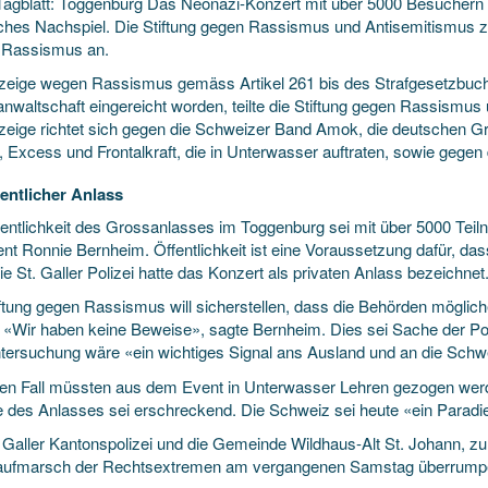
 Tagblatt: Toggenburg Das Neonazi-Konzert mit über 5000 Besuche
isches Nachspiel. Die Stiftung gegen Rassismus und Antisemitismus ze
 Rassismus an.
zeige wegen Rassismus gemäss Artikel 261 bis des Strafgesetzbuchs 
anwaltschaft eingereicht worden, teilte die Stiftung gegen Rassismu
zeige richtet sich gegen die Schweizer Band Amok, die deutschen Gru
, Excess und Frontalkraft, die in Unterwasser auftraten, sowie gegen
fentlicher Anlass
fentlichkeit des Grossanlasses im Toggenburg sei mit über 5000 Tei
ent Ronnie Bernheim. Öffentlichkeit ist eine Voraussetzung dafür, da
ie St. Galler Polizei hatte das Konzert als privaten Anlass bezeichnet
iftung gegen Rassismus will sicherstellen, dass die Behörden möglic
. «Wir haben keine Beweise», sagte Bernheim. Dies sei Sache der Pol
ntersuchung wäre «ein wichtiges Signal ans Ausland und an die Sc
den Fall müssten aus dem Event in Unterwasser Lehren gezogen werd
 des Anlasses sei erschreckend. Die Schweiz sei heute «ein Paradies
. Galler Kantonspolizei und die Gemeinde Wildhaus-Alt St. Johann, 
ufmarsch der Rechtsextremen am vergangenen Samstag überrumpe